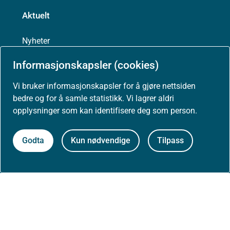
Aktuelt
Nyheter
Informasjonskapsler (cookies)
Arrangementer
Vi bruker informasjonskapsler for å gjøre nettsiden
bedre og for å samle statistikk. Vi lagrer aldri
Høringer
opplysninger som kan identifisere deg som person.
Presse
Godta
Kun nødvendige
Tilpass
Om nettstedet
Personvernerklæring