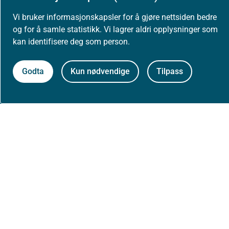
Presse
Vi bruker informasjonskapsler for å gjøre nettsiden bedre
og for å samle statistikk. Vi lagrer aldri opplysninger som
kan identifisere deg som person.
Om nettstedet
Godta
Kun nødvendige
Tilpass
Personvernerklæring
Tilgjengelighetserklæring (uustatus.no)
Besøksstatistikk og informasjonskapsler
Nyhetsvarsel og abonnement
Åpne data (API)