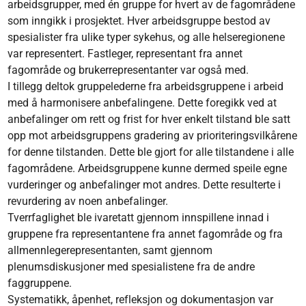
arbeidsgrupper, med én gruppe for hvert av de fagområdene
som inngikk i prosjektet. Hver arbeidsgruppe bestod av
spesialister fra ulike typer sykehus, og alle helseregionene
var representert. Fastleger, representant fra annet
fagområde og brukerrepresentanter var også med.
I tillegg deltok gruppelederne fra arbeidsgruppene i arbeid
med å harmonisere anbefalingene. Dette foregikk ved at
anbefalinger om rett og frist for hver enkelt tilstand ble satt
opp mot arbeidsgruppens gradering av prioriteringsvilkårene
for denne tilstanden. Dette ble gjort for alle tilstandene i alle
fagområdene. Arbeidsgruppene kunne dermed speile egne
vurderinger og anbefalinger mot andres. Dette resulterte i
revurdering av noen anbefalinger.
Tverrfaglighet ble ivaretatt gjennom innspillene innad i
gruppene fra representantene fra annet fagområde og fra
allmennlegerepresentanten, samt gjennom
plenumsdiskusjoner med spesialistene fra de andre
faggruppene.
Systematikk, åpenhet, refleksjon og dokumentasjon var