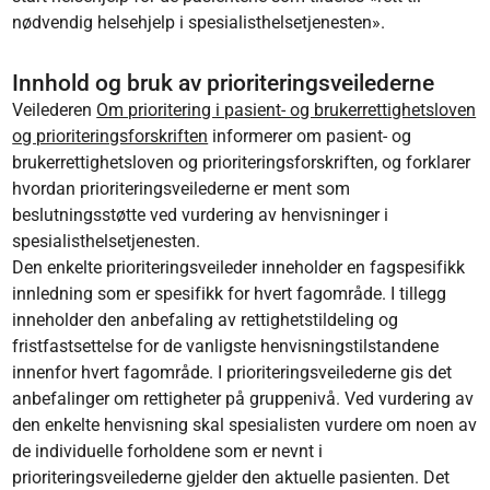
nødvendig helsehjelp i spesialisthelsetjenesten».
Innhold og bruk av prioriteringsveilederne
Veilederen
Om prioritering i pasient- og brukerrettighetsloven
og prioriteringsforskriften
informerer om pasient- og
brukerrettighetsloven og prioriteringsforskriften, og forklarer
hvordan prioriteringsveilederne er ment som
beslutningsstøtte ved vurdering av henvisninger i
spesialisthelsetjenesten.
Den enkelte prioriteringsveileder inneholder en fagspesifikk
innledning som er spesifikk for hvert fagområde. I tillegg
inneholder den anbefaling av rettighetstildeling og
fristfastsettelse for de vanligste henvisningstilstandene
innenfor hvert fagområde. I prioriteringsveilederne gis det
anbefalinger om rettigheter på gruppenivå. Ved vurdering av
den enkelte henvisning skal spesialisten vurdere om noen av
de individuelle forholdene som er nevnt i
prioriteringsveilederne gjelder den aktuelle pasienten. Det