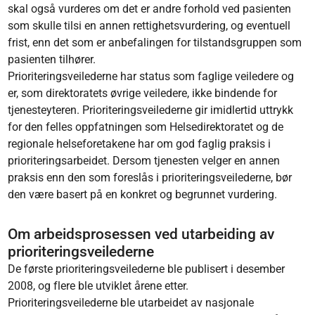
skal også vurderes om det er andre forhold ved pasienten
som skulle tilsi en annen rettighetsvurdering, og eventuell
frist, enn det som er anbefalingen for tilstandsgruppen som
pasienten tilhører.
Prioriteringsveilederne har status som faglige veiledere og
er, som direktoratets øvrige veiledere, ikke bindende for
tjenesteyteren. Prioriteringsveilederne gir imidlertid uttrykk
for den felles oppfatningen som Helsedirektoratet og de
regionale helseforetakene har om god faglig praksis i
prioriteringsarbeidet. Dersom tjenesten velger en annen
praksis enn den som foreslås i prioriteringsveilederne, bør
den være basert på en konkret og begrunnet vurdering.
Om arbeidsprosessen ved utarbeiding av
prioriteringsveilederne
De første prioriteringsveilederne ble publisert i desember
2008, og flere ble utviklet årene etter.
Prioriteringsveilederne ble utarbeidet av nasjonale