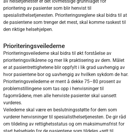
av helsetjenester er det lovmessige grunnlaget for
prioritering av pasienter som blir henvist til
spesialisthelsetjenesten. Prioriteringsreglene skal bidra til at
de pasientene som trenger det mest, skal komme raskest til
den riktige helsehjelpen.
Prioriteringsveilederne
Prioriteringsveilederne skal bidra til økt forståelse av
prioriteringsvilkårene og mer lik praktisering av dem. Målet
er at pasientrettighetene blir oppfylt i lik grad uavhengig av
hvor pasientene bor og uavhengig av hvilken sykdom de har.
Prioriteringsveilederne er ment å dekke 75–80 prosent av
problemstillingene som tas opp i henvisninger til
fagområdene, men alle henviste pasienter skal uansett
vurderes.
Veilederne skal være en beslutningsstøtte for dem som
vurderer henvisninger til spesialisthelsetjenesten. De gir råd
om tildeling av rettighetsstatus og om maksimumsfrist for
start helsehjelp for de pasientene som tildeles «rett til