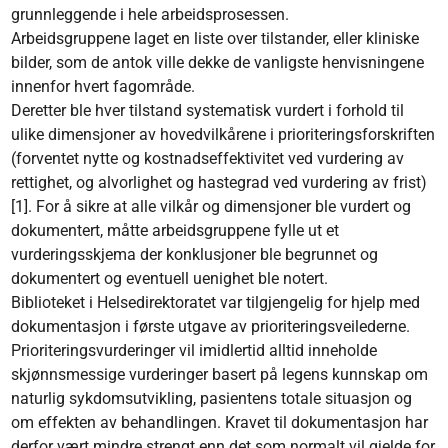
grunnleggende i hele arbeidsprosessen.
Arbeidsgruppene laget en liste over tilstander, eller kliniske
bilder, som de antok ville dekke de vanligste henvisningene
innenfor hvert fagområde.
Deretter ble hver tilstand systematisk vurdert i forhold til
ulike dimensjoner av hovedvilkårene i prioriteringsforskriften
(forventet nytte og kostnadseffektivitet ved vurdering av
rettighet, og alvorlighet og hastegrad ved vurdering av frist)
[1]. For å sikre at alle vilkår og dimensjoner ble vurdert og
dokumentert, måtte arbeidsgruppene fylle ut et
vurderingsskjema der konklusjoner ble begrunnet og
dokumentert og eventuell uenighet ble notert.
Biblioteket i Helsedirektoratet var tilgjengelig for hjelp med
dokumentasjon i første utgave av prioriteringsveilederne.
Prioriteringsvurderinger vil imidlertid alltid inneholde
skjønnsmessige vurderinger basert på legens kunnskap om
naturlig sykdomsutvikling, pasientens totale situasjon og
om effekten av behandlingen. Kravet til dokumentasjon har
derfor vært mindre strengt enn det som normalt vil gjelde for