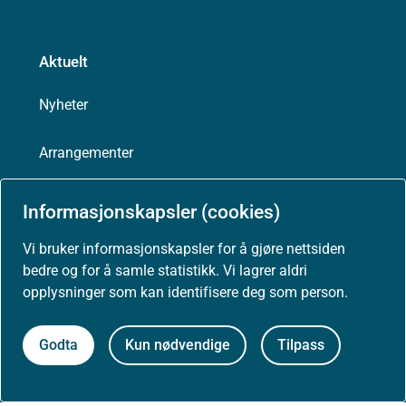
Aktuelt
Nyheter
Arrangementer
Høringer
Informasjonskapsler (cookies)
Vi bruker informasjonskapsler for å gjøre nettsiden
Presse
bedre og for å samle statistikk. Vi lagrer aldri
opplysninger som kan identifisere deg som person.
Godta
Kun nødvendige
Tilpass
Om nettstedet
Personvernerklæring