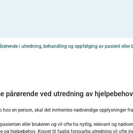
årørende i utredning, behandling og oppfølging av pasient eller 
te pårørende ved utredning av hjelpebeho
p hos en person, skal det innhentes nødvendige opplysninger fr
pasienten eller brukeren og vil ofte ha nyttig, relevant og nødve
g hjelpebehov. Kravet til faglig forsvarlig utredning vil ofte 