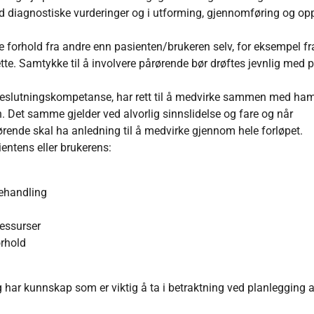
ved diagnostiske vurderinger og i utforming, gjennomføring og op
 forhold fra andre enn pasienten/brukeren selv, for eksempel fr
te. Samtykke til å involvere pårørende bør drøftes jevnlig med 
 beslutningskompetanse, har rett til å medvirke sammen med ha
 Det samme gjelder ved alvorlig sinnslidelse og fare og når
rende skal ha anledning til å medvirke gjennom hele forløpet.
ntens eller brukerens:
behandling
ressurser
orhold
g har kunnskap som er viktig å ta i betraktning ved planlegging a