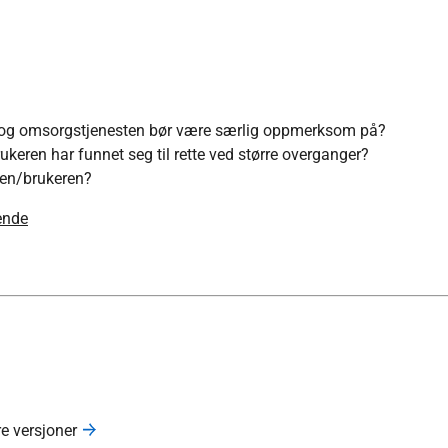
- og omsorgstjenesten bør være særlig oppmerksom på?
keren har funnet seg til rette ved større overganger?
ten/brukeren?
rende
re versjoner