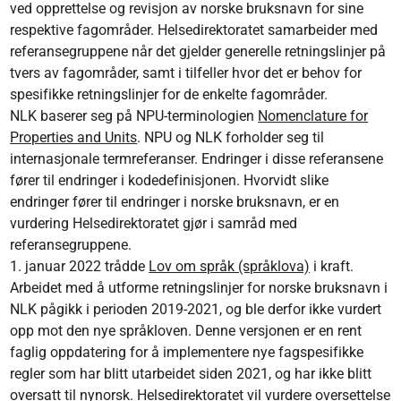
ved opprettelse og revisjon av norske bruksnavn for sine
respektive fagområder. Helsedirektoratet samarbeider med
referansegruppene når det gjelder generelle retningslinjer på
tvers av fagområder, samt i tilfeller hvor det er behov for
spesifikke retningslinjer for de enkelte fagområder.
NLK baserer seg på NPU-terminologien
Nomenclature for
Properties and Units
. NPU og NLK forholder seg til
internasjonale termreferanser. Endringer i disse referansene
fører til endringer i kodedefinisjonen. Hvorvidt slike
endringer fører til endringer i norske bruksnavn, er en
vurdering Helsedirektoratet gjør i samråd med
referansegruppene.
1. januar 2022 trådde
Lov om språk (språklova)
i kraft.
Arbeidet med å utforme retningslinjer for norske bruksnavn i
NLK pågikk i perioden 2019-2021, og ble derfor ikke vurdert
opp mot den nye språkloven. Denne versjonen er en rent
faglig oppdatering for å implementere nye fagspesifikke
regler som har blitt utarbeidet siden 2021, og har ikke blitt
oversatt til nynorsk. Helsedirektoratet vil vurdere oversettelse