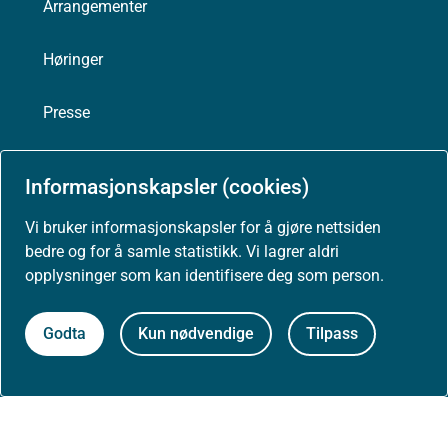
Arrangementer
Høringer
Presse
Informasjonskapsler (cookies)
Om nettstedet
Vi bruker informasjonskapsler for å gjøre nettsiden
bedre og for å samle statistikk. Vi lagrer aldri
Personvernerklæring
opplysninger som kan identifisere deg som person.
Tilgjengelighetserklæring (uustatus.no)
Godta
Kun nødvendige
Tilpass
Besøksstatistikk og informasjonskapsler
Nyhetsvarsel og abonnement