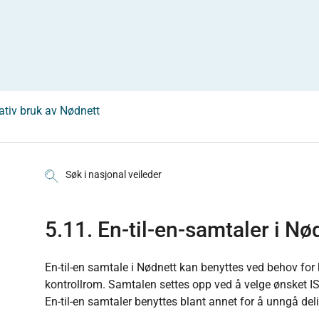
ativ bruk av Nødnett
Søk i nasjonal veileder
5.11. En-til-en-samtaler i Nø
En-til-en samtale i Nødnett kan benyttes ved behov for
kontrollrom. Samtalen settes opp ved å velge ønsket 
En-til-en samtaler benyttes blant annet for å unngå de