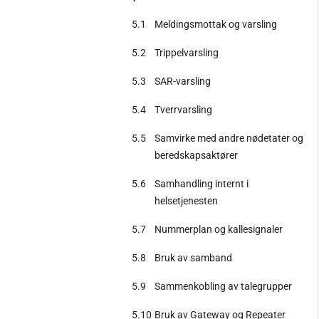
5.1
Meldingsmottak og varsling
5.2
Trippelvarsling
5.3
SAR-varsling
5.4
Tverrvarsling
5.5
Samvirke med andre nødetater og
beredskapsaktører
5.6
Samhandling internt i
helsetjenesten
5.7
Nummerplan og kallesignaler
5.8
Bruk av samband
5.9
Sammenkobling av talegrupper
5.10
Bruk av Gateway og Repeater