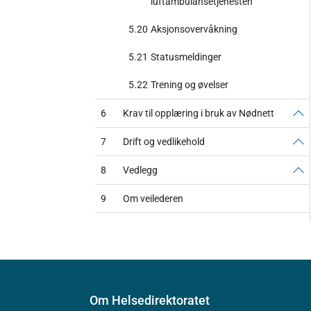
luftambulansetjenesten
5.20
Aksjonsovervåkning
5.21
Statusmeldinger
5.22
Trening og øvelser
6
Krav til opplæring i bruk av Nødnett
7
Drift og vedlikehold
8
Vedlegg
9
Om veilederen
Om Helsedirektoratet