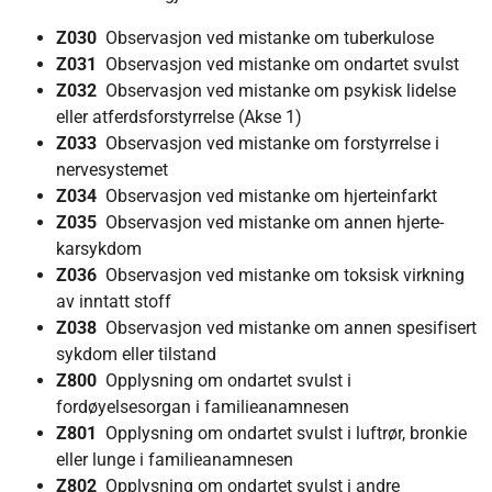
Z030
Observasjon ved mistanke om tuberkulose
Z031
Observasjon ved mistanke om ondartet svulst
Z032
Observasjon ved mistanke om psykisk lidelse
eller atferdsforstyrrelse (Akse 1)
Z033
Observasjon ved mistanke om forstyrrelse i
nervesystemet
Z034
Observasjon ved mistanke om hjerteinfarkt
Z035
Observasjon ved mistanke om annen hjerte-
karsykdom
Z036
Observasjon ved mistanke om toksisk virkning
av inntatt stoff
Z038
Observasjon ved mistanke om annen spesifisert
sykdom eller tilstand
Z800
Opplysning om ondartet svulst i
fordøyelsesorgan i familieanamnesen
Z801
Opplysning om ondartet svulst i luftrør, bronkie
eller lunge i familieanamnesen
Z802
Opplysning om ondartet svulst i andre