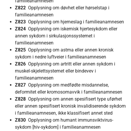
familieanamnesen
Z822
Opplysning om døvhet eller hørselstap i
familieanamnesen
Z823
Opplysning om hjerneslag i familieanamnesen
Z824
Opplysning om iskemisk hjertesykdom eller
annen sykdom i sirkulasjonssystemet i
familieanamnesen
Z825
Opplysning om astma eller annen kronisk
sykdom i nedre luftveier i familieanamnesen
Z826
Opplysning om artritt eller annen sykdom i
muskel-skjelettsystemet eller bindevev i
familieanamnesen
Z827
Opplysning om medfødte misdannelse,
deformitet eller kromosomavvik i familieanamnesen
Z828
Opplysning om annen spesifisert type uførhet
eller annen spesifisert kronisk invalidiserende sykdom
i familieanamnesen, ikke klassifisert annet sted
Z830
Opplysning om humant immunsviktvirus-
sykdom [hiv-sykdom] i familieanamnesen