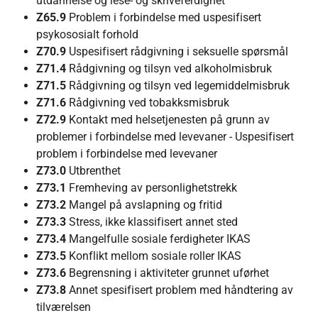
utdannelse og lese- og skriveferdighet
Z65.9
Problem i forbindelse med uspesifisert
psykososialt forhold
Z70.9
Uspesifisert rådgivning i seksuelle spørsmål
Z71.4
Rådgivning og tilsyn ved alkoholmisbruk
Z71.5
Rådgivning og tilsyn ved legemiddelmisbruk
Z71.6
Rådgivning ved tobakksmisbruk
Z72.9
Kontakt med helsetjenesten på grunn av
problemer i forbindelse med levevaner - Uspesifisert
problem i forbindelse med levevaner
Z73.0
Utbrenthet
Z73.1
Fremheving av personlighetstrekk
Z73.2
Mangel på avslapning og fritid
Z73.3
Stress, ikke klassifisert annet sted
Z73.4
Mangelfulle sosiale ferdigheter IKAS
Z73.5
Konflikt mellom sosiale roller IKAS
Z73.6
Begrensning i aktiviteter grunnet uførhet
Z73.8
Annet spesifisert problem med håndtering av
tilværelsen