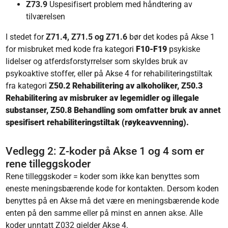
Z73.9
Uspesifisert problem med håndtering av
tilværelsen
I stedet for
Z71.4, Z71.5 og Z71.6
bør det kodes på Akse 1
for misbruket med kode fra kategori
F10-F19
psykiske
lidelser og atferdsforstyrrelser som skyldes bruk av
psykoaktive stoffer, eller på Akse 4 for rehabiliteringstiltak
fra kategori
Z50.2 Rehabilitering av alkoholiker, Z50.3
Rehabilitering av misbruker av legemidler og illegale
substanser, Z50.8 Behandling som omfatter bruk av annet
spesifisert rehabiliteringstiltak (røykeavvenning).
Vedlegg 2: Z-koder på Akse 1 og 4 som er
rene tilleggskoder
Rene tilleggskoder = koder som ikke kan benyttes som
eneste meningsbærende kode for kontakten. Dersom koden
benyttes på en Akse må det være en meningsbærende kode
enten på den samme eller på minst en annen akse. Alle
koder unntatt Z032 gjelder Akse 4.