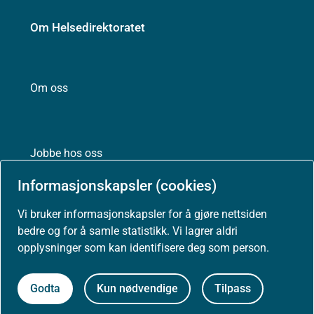
Om Helsedirektoratet
Om oss
Jobbe hos oss
Informasjonskapsler (cookies)
Vi bruker informasjonskapsler for å gjøre nettsiden
Kontakt oss
bedre og for å samle statistikk. Vi lagrer aldri
opplysninger som kan identifisere deg som person.
Postadresse:
Helsedirektoratet
Postboks 220, Skøyen
Godta
Kun nødvendige
Tilpass
0213 Oslo