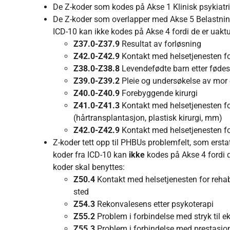
De Z-koder som kodes på Akse 1 Klinisk psykiatri
De Z-koder som overlapper med Akse 5 Belastning
ICD-10 kan ikke kodes på Akse 4 fordi de er uakt
Z37.0-Z37.9
Resultat av forløsning
Z42.0-Z42.9
Kontakt med helsetjenesten fo
Z38.0-Z38.8
Levendefødte barn etter føde
Z39.0-Z39.2
Pleie og undersøkelse av mor 
Z40.0-Z40.9
Forebyggende kirurgi
Z41.0-Z41.3
Kontakt med helsetjenesten fo
(hårtransplantasjon, plastisk kirurgi, mm)
Z42.0-Z42.9
Kontakt med helsetjenesten fo
Z-koder tett opp til PHBUs problemfelt, som ersta
koder fra ICD-10 kan
ikke
kodes på Akse 4 fordi d
koder skal benyttes:
Z50.4
Kontakt med helsetjenesten for rehabi
sted
Z54.3
Rekonvalesens etter psykoterapi
Z55.2
Problem i forbindelse med stryk til 
Z55.3
Problem i forbindelse med prestasjon