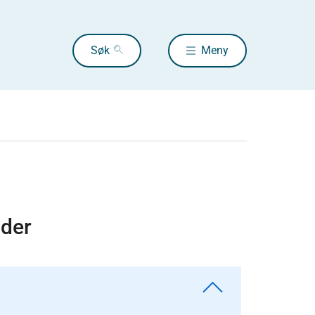
Søk
Meny
nder