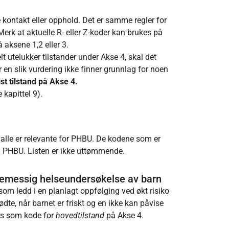
 kontakt eller opphold. Det er samme regler for
rk at aktuelle R- eller Z-koder kan brukes på
 aksene 1,2 eller 3.
t utelukker tilstander under Akse 4, skal det
 en slik vurdering ikke finner grunnlag for noen
st tilstand
på Akse 4.
kapittel 9).
 alle er relevante for PHBU. De kodene som er
i PHBU. Listen er ikke uttømmende.
nemessig helseundersøkelse av barn
som ledd i en planlagt oppfølging ved økt risiko
ødte, når barnet er friskt og en ikke kan påvise
tes som kode for
hovedtilstand
på Akse 4.