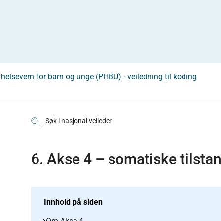
k helsevern for barn og unge (PHBU) - veiledning til koding
Søk i nasjonal veileder
6. Akse 4 – somatiske tilsta
Innhold på siden
Om Akse 4