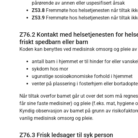
pårørende av annen eller uspesifisert årsak
Z53.8
Fremmøte hos helsetjenesten når tiltak ikke
Z53.9
Fremmøte hos helsetjenesten når tiltak ikke
Z76.2 Kontakt med helsetjenesten for helse
friskt spedbarn eller barn
Koden kan benyttes ved medisinsk omsorg og pleie av f
antall barn i hjemmet er til hinder for eller vansk
sykdom hos mor
ugunstige sosioøkonomiske forhold i hjemmet
venter på plassering i fosterhjem eller bortadopte
Når tiltak overfor barnet går ut over det som må regne
får sine faste medisiner) og pleie (f.eks. mat, hygiene
Kyndig observasjon av barnet på grunn av risikofaktorer
vanlig medisinsk omsorg og pleie.
Z76.3 Frisk ledsager til syk person