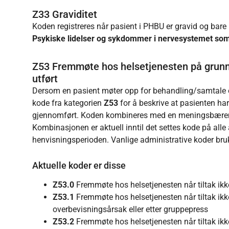
Z33 Graviditet
Koden registreres når pasient i PHBU er gravid og bare 
Psykiske lidelser og sykdommer i nervesystemet som
Z53 Fremmøte hos helsetjenesten på grunn av
utført
Dersom en pasient møter opp for behandling/samtale 
kode fra kategorien
Z53
for å beskrive at pasienten har
gjennomført. Koden kombineres med en meningsbæren
Kombinasjonen er aktuell inntil det settes kode på alle 
henvisningsperioden. Vanlige administrative koder bruke
Aktuelle koder er disse
Z53.0
Fremmøte hos helsetjenesten når tiltak ikk
Z53.1
Fremmøte hos helsetjenesten når tiltak ikk
overbevisningsårsak eller etter gruppepress
Z53.2
Fremmøte hos helsetjenesten når tiltak ikke