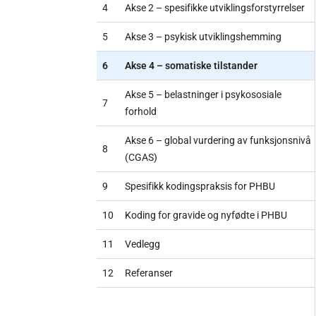
4
Akse 2 – spesifikke utviklingsforstyrrelser
5
Akse 3 – psykisk utviklingshemming
6
Akse 4 – somatiske tilstander
Akse 5 – belastninger i psykososiale
7
forhold
Akse 6 – global vurdering av funksjonsnivå
8
(CGAS)
9
Spesifikk kodingspraksis for PHBU
10
Koding for gravide og nyfødte i PHBU
11
Vedlegg
12
Referanser