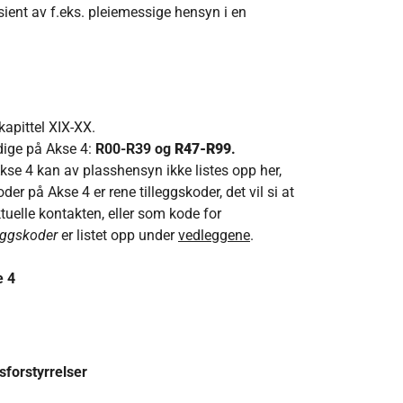
sient av f.eks. pleiemessige hensyn i en
 kapittel XIX-XX.
ldige på Akse 4:
R00-R39
og
R47-R99
.
Akse 4 kan av plasshensyn ikke listes opp her,
der på Akse 4 er rene tilleggskoder, det vil si at
uelle kontakten, eller som kode for
leggskoder
er listet opp under
vedleggene
.
e 4
sforstyrrelser