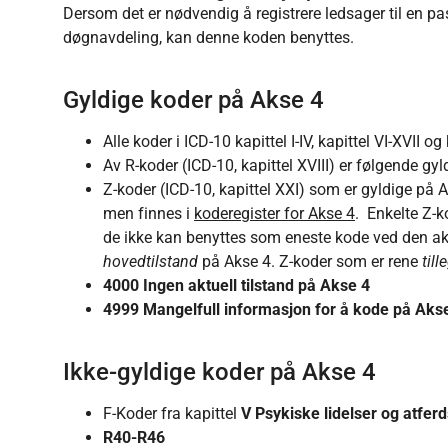
Dersom det er nødvendig å registrere ledsager til en pa
døgnavdeling, kan denne koden benyttes.
Gyldige koder på Akse 4
Alle koder i ICD-10 kapittel I-IV, kapittel VI-XVII og
Av R-koder (ICD-10, kapittel XVIII) er følgende gy
Z-koder (ICD-10, kapittel XXI) som er gyldige på 
men finnes i
koderegister for Akse 4
. Enkelte Z-ko
de ikke kan benyttes som eneste kode ved den akt
hovedtilstand
på Akse 4. Z-koder som er rene
til
4000 Ingen aktuell tilstand på Akse 4
4999 Mangelfull informasjon for å kode på Aks
Ikke-gyldige koder på Akse 4
F-Koder fra kapittel
V Psykiske lidelser og atferd
R40-R46