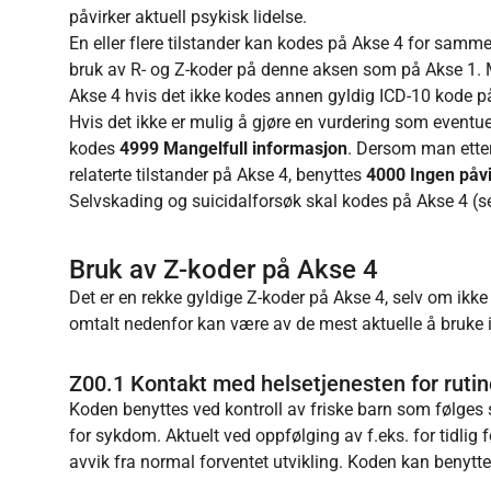
påvirker aktuell psykisk lidelse.
En eller flere tilstander kan kodes på Akse 4 for samme
bruk av R- og Z-koder på denne aksen som på Akse 1. Me
Akse 4 hvis det ikke kodes annen gyldig ICD-10 kode på
Hvis det ikke er mulig å gjøre en vurdering som eventuel
kodes
4999 Mangelfull informasjon
. Dersom man etter
relaterte tilstander på Akse 4, benyttes
4000 Ingen påvi
Selvskading og suicidalforsøk skal kodes på Akse 4 (se 
Bruk av Z-koder på Akse 4
Det er en rekke gyldige Z-koder på Akse 4, selv om ikke
omtalt nedenfor kan være av de mest aktuelle å bruke 
Z00.1 Kontakt med helsetjenesten for ruti
Koden benyttes ved kontroll av friske barn som følges 
for sykdom. Aktuelt ved oppfølging av f.eks. for tidlig f
avvik fra normal forventet utvikling. Koden kan benyt