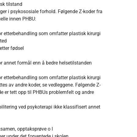
sk tilstand
er i psykososiale forhold. Følgende Z-koder fra
uelle innen PHBU:
r etterbehandling som omfatter plastisk kirurgi
sted
etter fødsel
r annet formål enn å bedre helsetilstanden
r etterbehandling som omfatter plastisk kirurgi
ttes av andre koder, se vedleggene. Følgende Z-
e er tett opp til PHBUs problemfelt og andre
litering ved psykoterapi ikke klassifisert annet
eksamen, opptaksprøve o l
er under det forventede i skolen