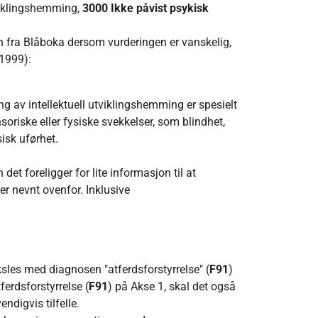
viklingshemming,
3000 Ikke påvist psykisk
en fra Blåboka dersom vurderingen er vanskelig,
 1999):
ng av intellektuell utviklingshemming er spesielt
soriske eller fysiske svekkelser, som blindhet,
sisk uførhet.
et foreligger for lite informasjon til at
r nevnt ovenfor. Inklusive
sles med diagnosen "atferdsforstyrrelse" (
F91
)
ferdsforstyrrelse (
F91
) på Akse 1, skal det også
digvis tilfelle.