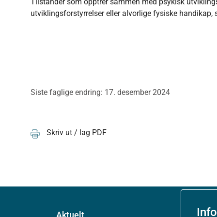
Tilstander som opptrer sammen med psykisk utviklin
utviklingsforstyrrelser eller alvorlige fysiske handikap, 
Siste faglige endring: 17. desember 2024
Skriv ut / lag PDF
Inf
Aktuelt