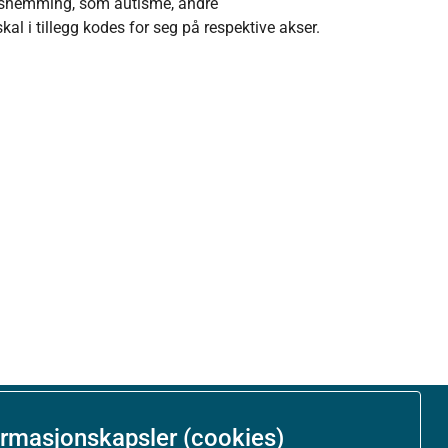
gshemming, som autisme, andre
skal i tillegg kodes for seg på respektive akser.
ormasjonskapsler (cookies)
Om nettstedet