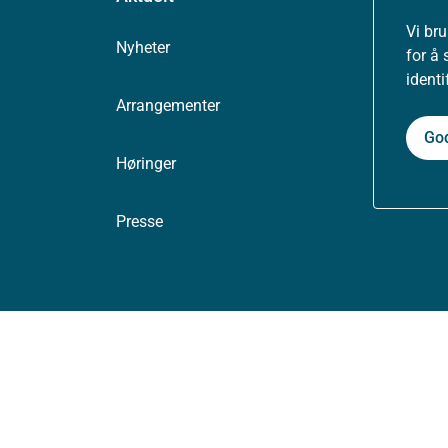
Vi br
Nyheter
for å 
ident
Arrangementer
Go
Høringer
Presse