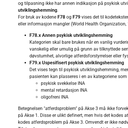
og tilpasning ikke har annen indikasjon på psykisk ut
utviklingshemming
.
For bruk av kodene
F78
og
F79
vises det til kodetekst
eller informasjon mangler (World Health Organization,
F78.x Annen psykisk utviklingshemming
Kategorien skal bare brukes når en vanlig vurderi
vanskelig eller umulig på grunn av tilknyttede sen
døvstumhet, alvorlige atferdsforstyrrelser eller fy
F79.x Uspesifisert psykisk utviklingshemming
Det vises tegn til psykisk utviklingshemming, men d
pasienten kan plasseres i en av kategoriene som e
psykisk svekkelse INA
mental retardasjon INA
oligofreni INA
Betegnelsen "atferdsproblem" på Akse 3 må ikke forvek
på Akse 1. Disse er ulikt definert, men hvis det kodes at
kodes atferdsproblem på Akse 3. Omvendt er ikke nødven