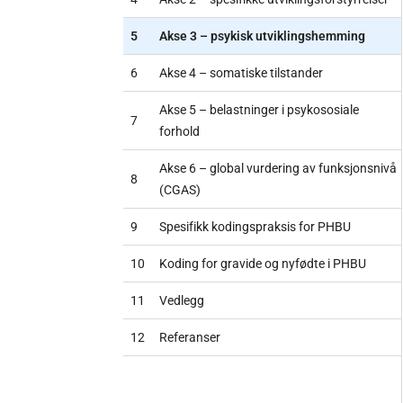
5
Akse 3 – psykisk utviklingshemming
6
Akse 4 – somatiske tilstander
Akse 5 – belastninger i psykososiale
7
forhold
Akse 6 – global vurdering av funksjonsnivå
8
(CGAS)
9
Spesifikk kodingspraksis for PHBU
10
Koding for gravide og nyfødte i PHBU
11
Vedlegg
12
Referanser