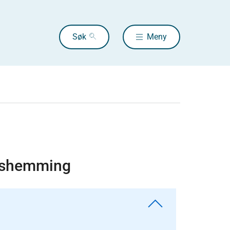
Søk
Meny
ngshemming