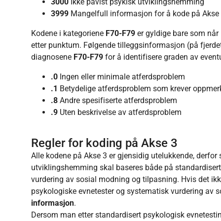
3000
Ikke påvist psykisk utviklingshemming
3999
Mangelfull informasjon for å kode på Akse
Kodene i kategoriene
F70-F79
er gyldige bare som når
etter punktum. Følgende tilleggsinformasjon (på fjerd
diagnosene
F70-F79
for å identifisere graden av event
.0
Ingen eller minimale atferdsproblem
.1
Betydelige atferdsproblem som krever oppmer
.8
Andre spesifiserte atferdsproblem
.9
Uten beskrivelse av atferdsproblem
Regler for koding på Akse 3
Alle kodene på Akse 3 er gjensidig utelukkende, derfor
utviklingshemming skal baseres både på standardisert
vurdering av sosial modning og tilpasning. Hvis det ikk
psykologiske evnetester og systematisk vurdering av s
informasjon
.
Dersom man etter standardisert psykologisk evnetestin