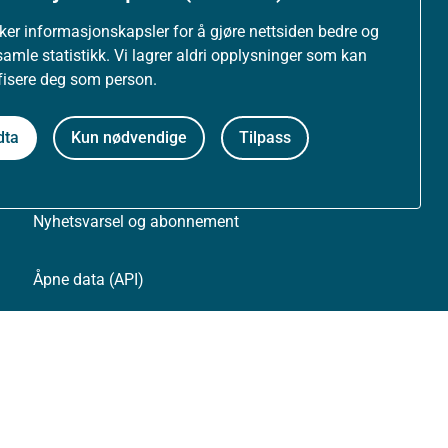
uker informasjonskapsler for å gjøre nettsiden bedre og
Personvernerklæring
samle statistikk. Vi lagrer aldri opplysninger som kan
ifisere deg som person.
Tilgjengelighetserklæring (uustatus.no)
dta
Kun nødvendige
Tilpass
Besøksstatistikk og informasjonskapsler
Nyhetsvarsel og abonnement
Åpne data (API)
Følg oss: