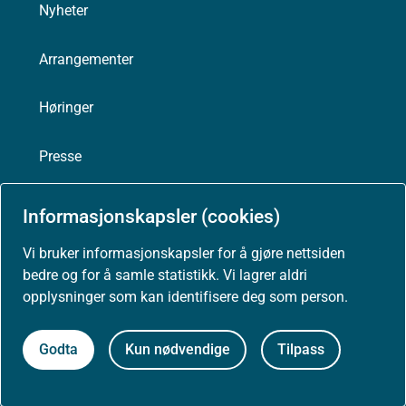
Nyheter
Arrangementer
Høringer
Presse
Informasjonskapsler (cookies)
Vi bruker informasjonskapsler for å gjøre nettsiden
Om nettstedet
bedre og for å samle statistikk. Vi lagrer aldri
opplysninger som kan identifisere deg som person.
Personvernerklæring
Tilgjengelighetserklæring (uustatus.no)
Godta
Kun nødvendige
Tilpass
Besøksstatistikk og informasjonskapsler