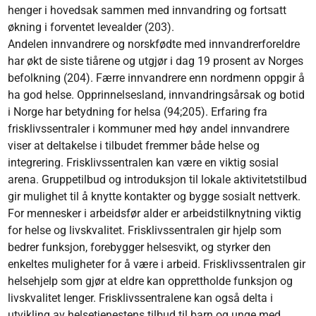
henger i hovedsak sammen med innvandring og fortsatt
økning i forventet levealder (203).
Andelen innvandrere og norskfødte med innvandrerforeldre
har økt de siste tiårene og utgjør i dag 19 prosent av Norges
befolkning (204). Færre innvandrere enn nordmenn oppgir å
ha god helse. Opprinnelsesland, innvandringsårsak og botid
i Norge har betydning for helsa (94;205). Erfaring fra
frisklivssentraler i kommuner med høy andel innvandrere
viser at deltakelse i tilbudet fremmer både helse og
integrering. Frisklivs­sentralen kan være en viktig sosial
arena. Gruppetilbud og introduksjon til lokale aktivitetstilbud
gir mulighet til å knytte kontakter og bygge sosialt nettverk.
For mennesker i arbeidsfør alder er arbeidstilknytning viktig
for helse og livskvalitet. Frisklivs­sentralen gir hjelp som
bedrer funksjon, forebygger helsesvikt, og styrker den
enkeltes mulig­heter for å være i arbeid. Frisklivs­sentralen gir
helsehjelp som gjør at eldre kan opprettholde funksjon og
livskvalitet lenger. Frisklivs­sentralene kan også delta i
utvikling av helsetjenestens tilbud til barn og unge med