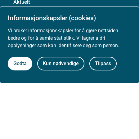
Aktuelt
Nyheter
Informasjonskapsler (cookies)
Vi bruker informasjonskapsler for å gjøre nettsiden
Arrangementer
bedre og for å samle statistikk. Vi lagrer aldri
opplysninger som kan identifisere deg som person.
Høringer
Godta
Kun nødvendige
Tilpass
Presse
Om nettstedet
Personvernerklæring
Tilgjengelighetserklæring (uustatus.no)