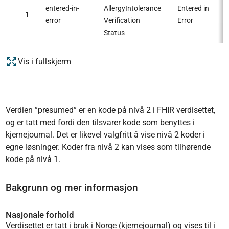
entered-in-
AllergyIntolerance
Entered in
1
error
Verification
Error
Status
Vis i fullskjerm
Verdien ”presumed” er en kode på nivå 2 i FHIR verdisettet,
og er tatt med fordi den tilsvarer kode som benyttes i
kjernejournal. Det er likevel valgfritt å vise nivå 2 koder i
egne løsninger. Koder fra nivå 2 kan vises som tilhørende
kode på nivå 1.
Bakgrunn og mer informasjon
Nasjonale forhold
Verdisettet er tatt i bruk i Norge (kjernejournal) og vises til i