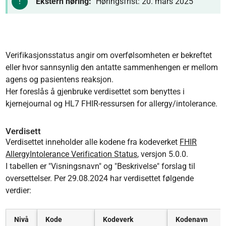
Ekstern høring:
Høringsfrist: 20. mars 2025
Verifikasjonsstatus angir om overfølsomheten er bekreftet
eller hvor sannsynlig den antatte sammenhengen er mellom
agens og pasientens reaksjon.
Her foreslås å gjenbruke verdisettet som benyttes i
kjernejournal og HL7 FHIR-ressursen for allergy/intolerance.
Verdisett
Verdisettet inneholder alle kodene fra kodeverket
FHIR
AllergyIntolerance Verification Status
, versjon 5.0.0.
I tabellen er "Visningsnavn" og "Beskrivelse" forslag til
oversettelser. Per 29.08.2024 har verdisettet følgende
verdier:
Nivå
Kode
Kodeverk
Kodenavn