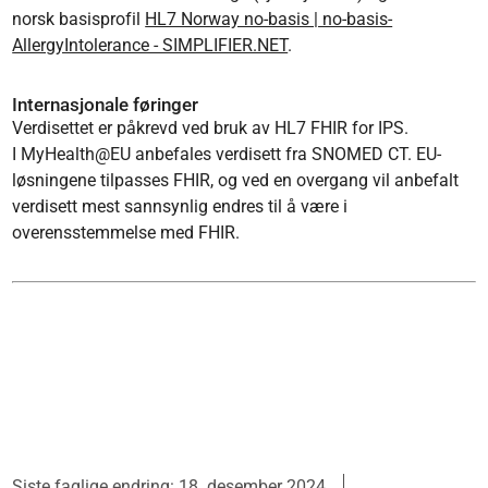
norsk basisprofil
HL7 Norway no-basis | no-basis-
AllergyIntolerance - SIMPLIFIER.NET
.
Internasjonale føringer
Verdisettet er påkrevd ved bruk av HL7 FHIR for IPS.
I MyHealth@EU anbefales verdisett fra SNOMED CT. EU-
l
øsningene tilpasses FHIR, og ved en overgang vil anbefalt
verdisett mest sannsynlig endres til å være i
overensstemmelse med FHIR.
Siste faglige endring: 18. desember 2024