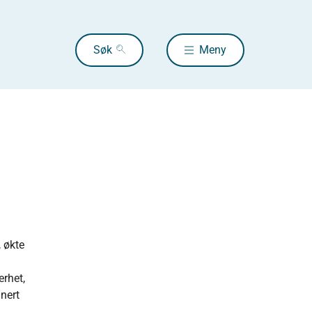
Søk
Meny
 økte
erhet,
inert