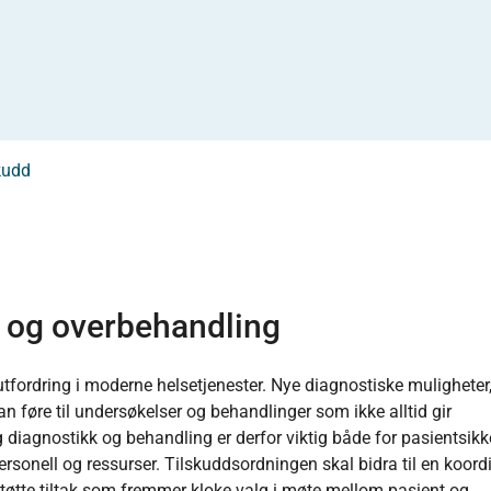
kudd
 og overbehandling
fordring i moderne helsetjenester. Nye diagnostiske muligheter,
an føre til undersøkelser og behandlinger som ikke alltid gir
diagnostikk og behandling er derfor viktig både for pasientsikk
ersonell og ressurser. Tilskuddsordningen skal bidra til en koord
støtte tiltak som fremmer kloke valg i møte mellom pasient og