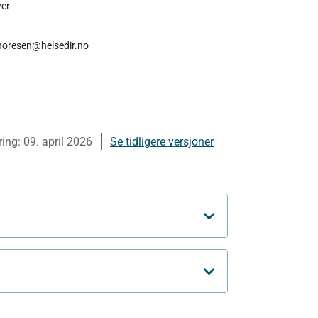
ver
horesen@helsedir.no
ring:
09. april 2026
Se tidligere versjoner