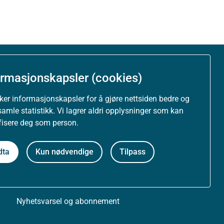
Om nettstedet
ormasjonskapsler (cookies)
uker informasjonskapsler for å gjøre nettsiden bedre og
Personvernerklæring
samle statistikk. Vi lagrer aldri opplysninger som kan
ifisere deg som person.
Tilgjengelighetserklæring (uustatus.no)
dta
Kun nødvendige
Tilpass
Besøksstatistikk og informasjonskapsler
Nyhetsvarsel og abonnement