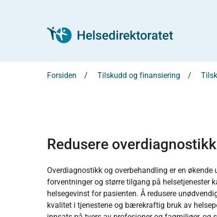
Forsiden
Tilskudd og finansiering
Tils
Redusere overdiagnostikk
Overdiagnostikk og overbehandling er en økende ut
forventninger og større tilgang på helsetjenester k
helsegevinst for pasienten. Å redusere unødvendig 
kvalitet i tjenestene og bærekraftig bruk av helsep
innsats på tvers av profesjoner og fagmiljøer, og 