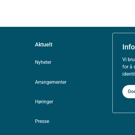
Aktuelt
Inf
Vi br
Nyheter
for å 
ident
Arrangementer
Go
Høringer
Presse