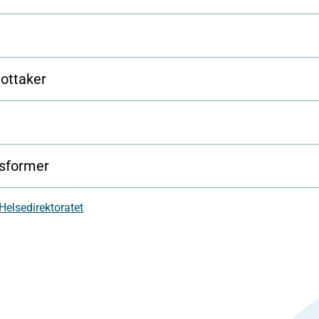
mottaker
nsformer
 Helsedirektoratet