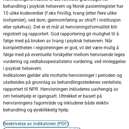
behandling i psykisk helsevern og Norsk pasientregister har
10 ulike kodeverdier (f.eks frivillig, tvang (etter flere ulike
lovhjemler), ved dom, gjennomføring av straff i institusjon
eller sykehus). ​Det er et mål at henvisningsformalitet blir
registrert og rapportert. God rapportering gir mulighet til å
følge med på bruken av tvang i psykisk helsevern. Når
komplettheten i registreringen er god, vil det være mulig å
følge med på eventuelle forskjeller mellom henvisende leges
vurdering og vedtaksspesialistens vurdering, ved innleggelse
i psykisk helsevern.
Indikatoren gjelder alle mottatte henvisninger i perioden og
utarbeides på grunnlag av behandlingsstedenes venteliste,
rapportert til NPR. Henvisningen inkluderes uavhengig av
om helsehjelp er igangsatt. Uttrekket er basert på
henvisningens fagområde og inkluderer både elektiv
behandling og øyeblikkelig hjelp.
Beskrivelse av indikatoren (PDF)