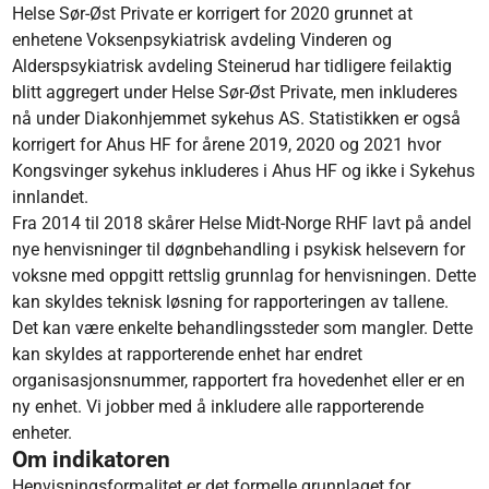
Helse Sør-Øst Private er korrigert for 2020 grunnet at
enhetene Voksenpsykiatrisk avdeling Vinderen og
Alderspsykiatrisk avdeling Steinerud har tidligere feilaktig
blitt aggregert under Helse Sør-Øst Private, men inkluderes
nå under Diakonhjemmet sykehus AS. Statistikken er også
korrigert for Ahus HF for årene 2019, 2020 og 2021 hvor
Kongsvinger sykehus inkluderes i Ahus HF og ikke i Sykehus
innlandet.​
Fra 2014 til 2018 skårer Helse Midt-Norge RHF lavt på andel
nye henvisninger til døgnbehandling i psykisk helsevern for
voksne med oppgitt rettslig grunnlag for henvisningen. Dette
kan skyldes teknisk løsning for rapporteringen av tallene.
Det kan være enkelte behandlingssteder som mangler. Dette
kan skyldes at rapporterende enhet har endret
organisasjonsnummer, rapportert fra hovedenhet eller er en
ny enhet. Vi jobber med å inkludere alle rapporterende
enheter.
Om indikatoren
Henvisningsformalitet er det formelle grunnlaget for