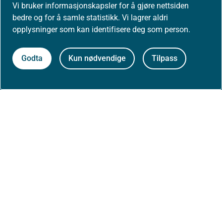
Vi bruker informasjonskapsler for å gjøre nettsiden
bedre og for å samle statistikk. Vi lagrer aldri
Presse
opplysninger som kan identifisere deg som person.
Godta
Kun nødvendige
Tilpass
Om nettstedet
Personvernerklæring
Tilgjengelighetserklæring (uustatus.no)
Besøksstatistikk og informasjonskapsler
Nyhetsvarsel og abonnement