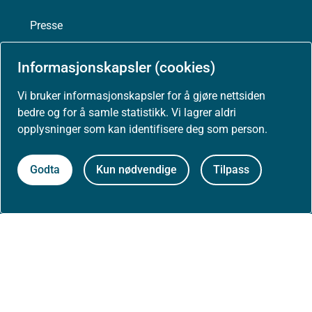
Presse
Informasjonskapsler (cookies)
Vi bruker informasjonskapsler for å gjøre nettsiden
Om nettstedet
bedre og for å samle statistikk. Vi lagrer aldri
opplysninger som kan identifisere deg som person.
Personvernerklæring
Godta
Kun nødvendige
Tilpass
Tilgjengelighetserklæring (uustatus.no)
Besøksstatistikk og informasjonskapsler
Nyhetsvarsel og abonnement
Åpne data (API)