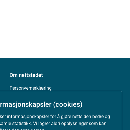
Om nettstedet
Personvernerklæring
Tilgjengelighetserklæring (uustatus.no)
ormasjonskapsler (cookies)
uker informasjonskapsler for å gjøre nettsiden bedre og
Besøksstatistikk og informasjonskapsler
samle statistikk. Vi lagrer aldri opplysninger som kan