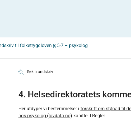
dskriv til folketrygdloven § 5-7 – psykolog
Søk i rundskriv
4. Helsedirektoratets komment
Her utdyper vi bestemmelser i
forskrift om stønad til d
hos psykolog (lovdata.no)
kapittel I Regler.