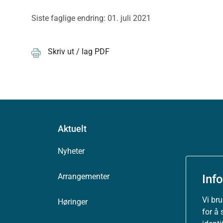
Siste faglige endring: 01. juli 2021
Skriv ut / lag PDF
Aktuelt
Nyheter
Arrangementer
Inf
Vi br
Høringer
for å 