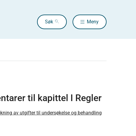
Søk
Meny
arer til kapittel I Regler
ekning av utgifter til undersøkelse og behandling