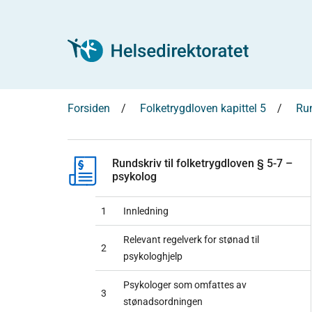
Forsiden
Folketrygdloven kapittel 5
Run
Rundskriv til folketrygdloven § 5-7 –
psykolog
1
Innledning
Relevant regelverk for stønad til
2
psykologhjelp
Psykologer som omfattes av
3
stønadsordningen