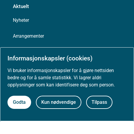
Aktuelt
Nyheter
Arrangementer
Høringer
Informasjonskapsler (cookies)
Presse
Vi bruker informasjonskapsler for å gjøre nettsiden
bedre og for å samle statistikk. Vi lagrer aldri
opplysninger som kan identifisere deg som person.
Om nettstedet
Godta
Kun nødvendige
Tilpass
Personvernerklæring
Tilgjengelighetserklæring (uustatus.no)