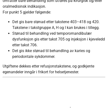
omfatter bare behandling som utføres på kirurgisk og/eller
oralmedisinsk indikasjon.
For punkt 5 gjelder følgende:
Det gis bare stønad etter takstene 403–418 og 420.
Takstene i takstgruppe A, H og I kan brukes i tillegg.
Stønad til behandling ved temporomandibulær
dysfunksjon gis etter takst 705 og injeksjon i kjeveledd
etter takst 706.
Det gis ikke stønad til behandling av karies og
periodontale sykdommer.
Utgiftene dekkes etter refusjonstakstene, og godkjente
egenandeler inngår i frikort for helsetjenester.