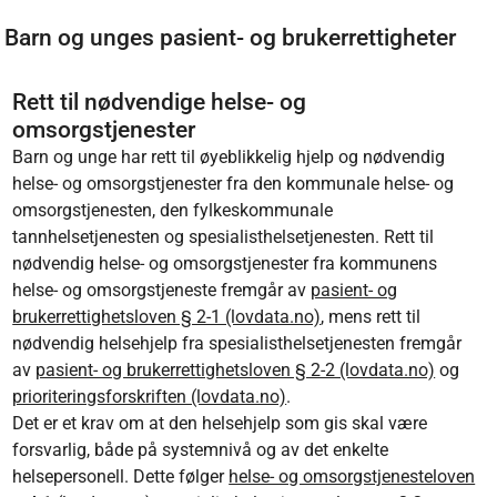
Barn og unges pasient- og brukerrettigheter
Rett til nødvendige helse- og
omsorgstjenester
Barn og unge har rett til øyeblikkelig hjelp og nødvendig
helse- og omsorgstjenester fra den kommunale helse- og
omsorgstjenesten, den fylkeskommunale
tannhelsetjenesten og spesialisthelsetjenesten. Rett til
nødvendig helse- og omsorgstjenester fra kommunens
helse- og omsorgstjeneste fremgår av
pasient- og
brukerrettighetsloven § 2-1 (lovdata.no)
, mens rett til
nødvendig helsehjelp fra spesialisthelsetjenesten fremgår
av
pasient- og brukerrettighetsloven § 2-2 (lovdata.no)
og
prioriteringsforskriften (lovdata.no)
.
Det er et krav om at den helsehjelp som gis skal være
forsvarlig, både på systemnivå og av det enkelte
helsepersonell. Dette følger
helse- og omsorgstjenesteloven