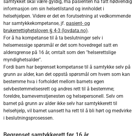
samtykket skal være gyldig, må pasienten ha fått nødvendig
informasjon om sin helsetilstand og innholdet i
helsehjelpen. Videre er det en forutsetning at vedkommende
har samtykkekompetanse, jf.
pasient- og
brukerrettighetsloven § 4-3 (lovdata.no)
.
For å ha kompetanse til å ta beslutninger selv i
helsemessige spørsmål er det som hovedregel satt en
aldersgrense på 16 år, omtalt som den "helserettslige
myndighetsalder".
Fordi barn har begrenset kompetanse til å samtykke selv på
grunn av alder, kan det oppstå spørsmål om hvem som kan
bestemme hva i forholdet mellom barnets egen
selvbestemmelsesrett og andres rett til å bestemme;
foreldre, barnevernstjenesten og helsepersonell. Selv om
barnet på grunn av alder ikke selv har samtykkerett til
helsehjelp, vil barnet uansett ha rett til å bli hørt og medvirke
i beslutningsprosessen.
Begrenset samtykkerett før 16 år