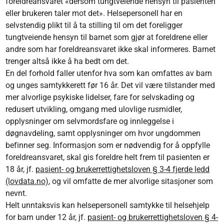
foreldreansvaret «dersom tungtveiende hensyn til pasienten
eller brukeren taler mot det». Helsepersonell har en
selvstendig plikt til å ta stilling til om det foreligger
tungtveiende hensyn til barnet som gjør at foreldrene eller
andre som har foreldreansvaret ikke skal informeres. Barnet
trenger altså ikke å ha bedt om det.
En del forhold faller utenfor hva som kan omfattes av barn
og unges samtykkerett før 16 år. Det vil være tilstander med
mer alvorlige psykiske lidelser, fare for selvskading og
redusert utvikling, omgang med ulovlige rusmidler,
opplysninger om selvmordsfare og innleggelse i
døgnavdeling, samt opplysninger om hvor ungdommen
befinner seg. Informasjon som er nødvendig for å oppfylle
foreldreansvaret, skal gis foreldre helt frem til pasienten er
18 år, jf.
pasient- og brukerrettighetsloven § 3-4 fjerde ledd
(lovdata.no)
, og vil omfatte de mer alvorlige sitasjoner som
nevnt.
Helt unntaksvis kan helsepersonell samtykke til helsehjelp
for barn under 12 år, jf.
pasient- og brukerrettighetsloven § 4-