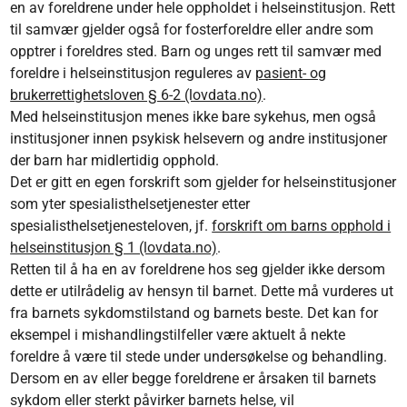
en av foreldrene under hele oppholdet i helseinstitusjon. Rett
til samvær gjelder også for fosterforeldre eller andre som
opptrer i foreldres sted. Barn og unges rett til samvær med
foreldre i helseinstitusjon reguleres av
pasient- og
brukerrettighetsloven § 6-2 (lovdata.no)
.
Med helseinstitusjon menes ikke bare sykehus, men også
institusjoner innen psykisk helsevern og andre institusjoner
der barn har midlertidig opphold.
Det er gitt en egen forskrift som gjelder for helseinstitusjoner
som yter spesialisthelsetjenester etter
spesialisthelsetjenesteloven, jf.
forskrift om barns opphold i
helseinstitusjon § 1 (lovdata.no)
.
Retten til å ha en av foreldrene hos seg gjelder ikke dersom
dette er utilrådelig av hensyn til barnet. Dette må vurderes ut
fra barnets sykdomstilstand og barnets beste. Det kan for
eksempel i mishandlingstilfeller være aktuelt å nekte
foreldre å være til stede under undersøkelse og behandling.
Dersom en av eller begge foreldrene er årsaken til barnets
sykdom eller sterkt påvirker barnets helse, vil