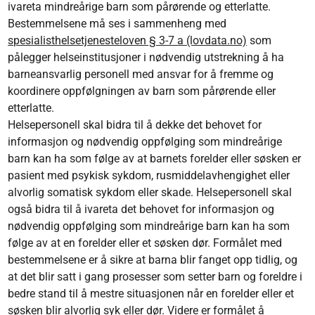
ivareta mindreårige barn som pårørende og etterlatte.
Bestemmelsene må ses i sammenheng med
spesialisthelsetjenesteloven § 3-7 a (lovdata.no)
som
pålegger helseinstitusjoner i nødvendig utstrekning å ha
barneansvarlig personell med ansvar for å fremme og
koordinere oppfølgningen av barn som pårørende eller
etterlatte.
Helsepersonell skal bidra til å dekke det behovet for
informasjon og nødvendig oppfølging som mindreårige
barn kan ha som følge av at barnets forelder eller søsken er
pasient med psykisk sykdom, rusmiddelavhengighet eller
alvorlig somatisk sykdom eller skade. Helsepersonell skal
også bidra til å ivareta det behovet for informasjon og
nødvendig oppfølging som mindreårige barn kan ha som
følge av at en forelder eller et søsken dør. Formålet med
bestemmelsene er å sikre at barna blir fanget opp tidlig, og
at det blir satt i gang prosesser som setter barn og foreldre i
bedre stand til å mestre situasjonen når en forelder eller et
søsken blir alvorlig syk eller dør. Videre er formålet å