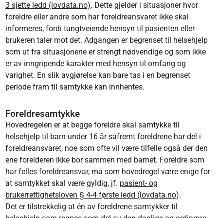
3 sjette ledd (lovdata.no)
. Dette gjelder i situasjoner hvor
foreldre eller andre som har foreldreansvaret ikke skal
informeres, fordi tungtveiende hensyn til pasienten eller
brukeren taler mot det. Adgangen er begrenset til helsehjelp
som ut fra situasjonene er strengt nødvendige og som ikke
er av inngripende karakter med hensyn til omfang og
varighet. En slik avgjørelse kan bare tas i en begrenset
periode fram til samtykke kan innhentes.
Foreldresamtykke
Hovedregelen er at begge foreldre skal samtykke til
helsehjelp til barn under 16 år såfremt foreldrene har del i
foreldreansvaret, noe som ofte vil være tilfelle også der den
ene forelderen ikke bor sammen med barnet. Foreldre som
har felles foreldreansvar, må som hovedregel være enige for
at samtykket skal være gyldig, jf.
pasient- og
brukerrettighetsloven § 4-4 første ledd (lovdata.no)
.
Det er tilstrekkelig at én av foreldrene samtykker til