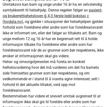
Unntaksvis kan barn og unge under 16 år ha en selvstendig
samtykkerett til helsehjelp. Denne regelen følger av
pasient-
og brukerrettighetsloven § 4-3 første ledd bokstav c
(lovdata.no)
, og gjelder i situasjoner der helsehjelpen gjelder
forhold som foreldrene eller andre som har foreldreansvaret
ikke er informert om, eller det følger av tiltakets art. Barn og
unge mellom 12 og 16 år har en begrenset rett til å holde
informasjon tilbake fra foreldrene eller andre som har
foreldreansvaret når de av grunner som bør respekteres, ikke
ønsker at informasjonen skal gis videre.
Helse- og omsorgstjenesten må foreta en konkret
helhetsvurdering hvor det må vurderes om det fra barnets
side fremsettes grunner som bør respekteres, og om
vedkommende er i stand til å ivareta egne interesser, sett i
forhold til det aktuelle tiltaket, veid opp mot
foreldreansvaret.
Bestemmelsen har videre et snevert unntak avgrenset til at
informasjon ikke skal gis til foreldre eller andre som har