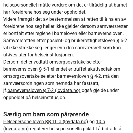
helsepersonellet måtte vurdere om det er tilrådelig at barnet
har foreldrene hos seg under oppholdet.
Videre fremgår det av bestemmelsen at retten til å ha en av
foreldrene hos seg heller ikke gjelder dersom samværsretten
er bortfalt etter reglene i barneloven eller barnevernsloven.
Samværsretten etter pasient- og brukerrettighetsloven § 6-2
vil ikke strekke seg lenger enn den samværsrett som kan
utøves utenfor helseinstitusjonen.
Dersom det er vedtatt omsorgsovertakelse etter
barnevernsloven § 5-1 eller det er truffet akuttvedtak om
omsorgsovertakelse etter barnevernloven § 4-2, må den
samværsordningen som nemnda har fastsatt,
jf.
barnevernsloven § 7-2 (lovdata.no)
også gjelde under
oppholdet på helseinstitusjon.
Særlig om barn som pårørende
Helsepersonelloven §§ 10 a (lovdata.no)
og
10 b
(lovdata.no)
regulerer helsepersonells plikt til å bidra til å