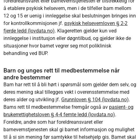
foreldreansvaret eller barnevernstjenesten er tilstrekkelig for
å etablere psykisk helsevern, men i de tilfeller barn mellom
12 og 15 er uenig i innleggelse skal beslutningen bringes inn
for kontrollkommisjonen jf.
psykisk helsevernloven § 2-2
fjerde ledd (lovdata.no)
. Klageretten gjelder kun ved
innleggelse i institusjon eller døgntilbud, og gjelder ikke de
situasjoner hvor barnet vegrer seg mot poliklinisk
behandling ved BUP.
Barn og unges rett til medbestemmelse når
andre bestemmer
Barn har rett til å bli hørt i spørsmål som gjelder dem selv, og
deres mening skal tillegges vekt i overensstemmelse med
deres alder og utvikling jf.
Grunnloven § 104 (lovdata.no)
.
Barns rett til medbestemmelse fremgår også av
pasient- og
brukerrettighetsloven § 4-4 femte ledd (lovdata.no)
.
Foreldre, andre som har foreldreansvaret eller
barnevernstjenesten skal gi barnet informasjon og mulighet
til å si sin mening før samtykke til helsehjelp gis. Barnet skal