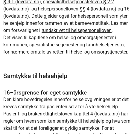
§ 4-1 (lovdata.no)
,
spesialisthelsetjenesteloven § 2-2
(lovdata.no)
og
helsepersonelloven §§ 4 (lovdata.no)
og
16
(lovdata.no)
. Dette gjelder også for helsepersonell som yter
helsehjelp innenfor rammen av et barnevernstiltak. Les mer
om forsvarlighet i
rundskrivet til helsepersonelloven
.
Det vises til kapitlene om helse- og omsorgstjenester i
kommunen, spesialisthelsetjenester og tannhelsetjenester,
for nærmere omtale av retten til helse- og omsorgstjenester.
Samtykke til helsehjelp
16–årsgrense for eget samtykke
Den klare hovedregelen innenfor helselovgivningen er at det
kreves samtykke fra pasienten selv for å yte helsehjelp.
Pasient- og brukerrettighetsloven kapittel 4 (lovdata.no)
har
regler om hvem som kan samtykke til helsehjelp og hva som
skal til for at det foreligger et gyldig samtykke. For at