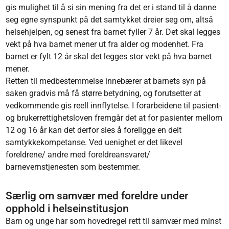
gis mulighet til å si sin mening fra det er i stand til å danne
seg egne synspunkt på det samtykket dreier seg om, altså
helsehjelpen, og senest fra barnet fyller 7 år. Det skal legges
vekt på hva barnet mener ut fra alder og modenhet. Fra
barnet er fylt 12 år skal det legges stor vekt på hva barnet
mener.
Retten til medbestemmelse innebærer at barnets syn på
saken gradvis må få større betydning, og forutsetter at
vedkommende gis reell innflytelse. I forarbeidene til pasient-
og brukerrettighetsloven fremgår det at for pasienter mellom
12 og 16 år kan det derfor sies å foreligge en delt
samtykkekompetanse. Ved uenighet er det likevel
foreldrene/ andre med foreldreansvaret/
barnevernstjenesten som bestemmer.
Særlig om samvær med foreldre under
opphold i helseinstitusjon
Barn og unge har som hovedregel rett til samvær med minst