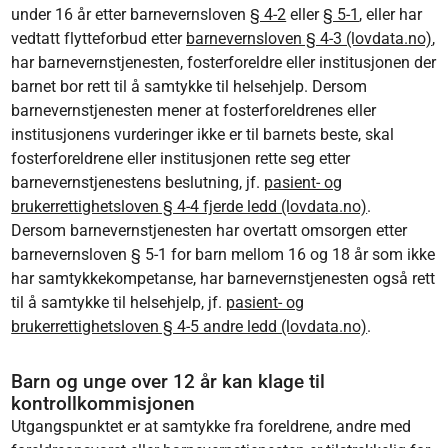
under 16 år etter barnevernsloven
§ 4-2
eller
§ 5-1
, eller har
vedtatt flytteforbud etter
barnevernsloven § 4-3 (lovdata.no)
,
har barnevernstjenesten, fosterforeldre eller institusjonen der
barnet bor rett til å samtykke til helsehjelp. Dersom
barnevernstjenesten mener at fosterforeldrenes eller
institusjonens vurderinger ikke er til barnets beste, skal
fosterforeldrene eller institusjonen rette seg etter
barnevernstjenestens beslutning, jf.
pasient- og
brukerrettighetsloven § 4-4 fjerde ledd (lovdata.no)
.
Dersom barnevernstjenesten har overtatt omsorgen etter
barnevernsloven § 5-1 for barn mellom 16 og 18 år som ikke
har samtykkekompetanse, har barnevernstjenesten også rett
til å samtykke til helsehjelp, jf.
pasient- og
brukerrettighetsloven § 4-5 andre ledd (lovdata.no)
.
Barn og unge over 12 år kan klage til
kontrollkommisjonen
Utgangspunktet er at samtykke fra foreldrene, andre med