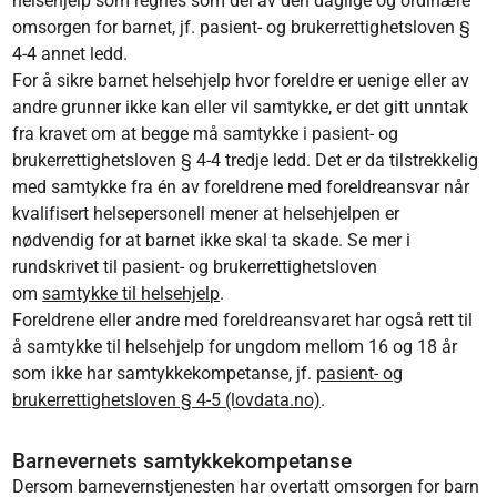
helsehjelp som regnes som del av den daglige og ordinære
omsorgen for barnet, jf. pasient- og brukerrettighetsloven §
4-4 annet ledd.
For å sikre barnet helsehjelp hvor foreldre er uenige eller av
andre grunner ikke kan eller vil samtykke, er det gitt unntak
fra kravet om at begge må samtykke i pasient- og
brukerrettighetsloven § 4-4 tredje ledd. Det er da tilstrekkelig
med samtykke fra én av foreldrene med foreldreansvar når
kvalifisert helsepersonell mener at helsehjelpen er
nødvendig for at barnet ikke skal ta skade. Se mer i
rundskrivet til pasient- og brukerrettighetsloven
om
samtykke til helsehjelp
.
Foreldrene eller andre med foreldreansvaret har også rett til
å samtykke til helsehjelp for ungdom mellom 16 og 18 år
som ikke har samtykkekompetanse, jf.
pasient- og
brukerrettighetsloven § 4-5 (lovdata.no)
.
Barnevernets samtykkekompetanse
Dersom barnevernstjenesten har overtatt omsorgen for barn