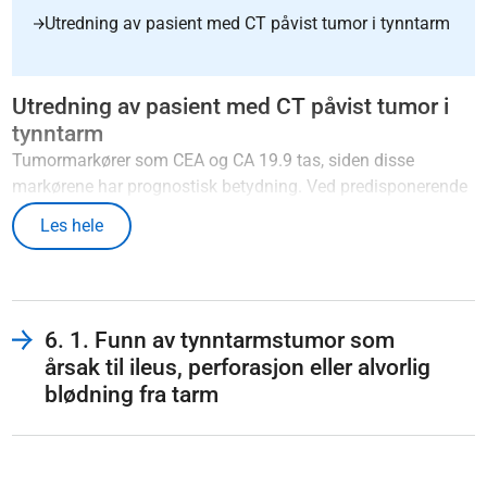
Utredning av pasient med CT påvist tumor i tynntarm
Utredning av pasient med CT påvist tumor i
tynntarm
Tumormarkører som CEA og CA 19.9 tas, siden disse
markørene har prognostisk betydning. Ved predisponerende
genetisk sykdom eller Crohns sykdom gjøres
Les hele
tynntarmsutredning med MR- tynntarm eller
kapselendoskopi dersom det ikke er tegn til stenose. Ved
laparotomi skal det gjøres fullstendig palpasjon av
tynntarmen fra treitske ligament til ileocøkalovergangen.
6. 1. Funn av tynntarmstumor som
Anti-transglutaminase A antistoff og duodenal biopsi er
årsak til ileus, perforasjon eller alvorlig
anbefalt for diagnostisering av cøliaki.
blødning fra tarm
Lynch syndrom utredes med testing på MMR/MSI-status
CT-thorax/abdomen/bekken som metastaseutredning
Funn av tynntarmstumor skal vurderes i MDT-møter