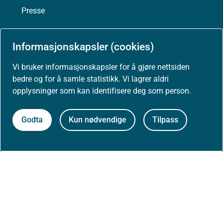
Presse
Informasjonskapsler (cookies)
Om nettstedet
Vi bruker informasjonskapsler for å gjøre nettsiden
bedre og for å samle statistikk. Vi lagrer aldri
Personvernerklæring
opplysninger som kan identifisere deg som person.
Tilgjengelighetserklæring (uustatus.no)
Godta
Kun nødvendige
Tilpass
Besøksstatistikk og informasjonskapsler
Nyhetsvarsel og abonnement
Åpne data (API)