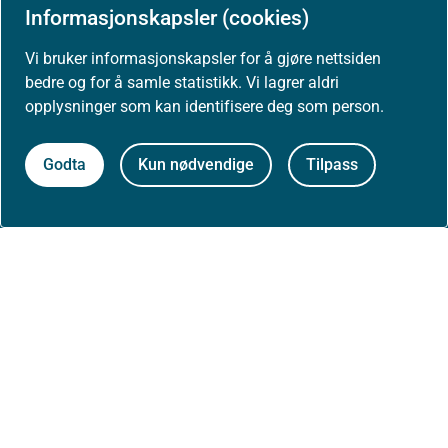
Arrangementer
Informasjonskapsler (cookies)
Høringer
Vi bruker informasjonskapsler for å gjøre nettsiden
bedre og for å samle statistikk. Vi lagrer aldri
opplysninger som kan identifisere deg som person.
Presse
Godta
Kun nødvendige
Tilpass
Om nettstedet
Personvernerklæring
Tilgjengelighetserklæring (uustatus.no)
Besøksstatistikk og informasjonskapsler
Nyhetsvarsel og abonnement