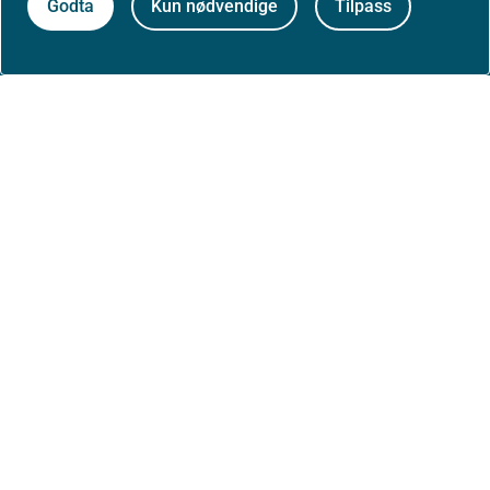
Godta
Kun nødvendige
Tilpass
Om nettstedet
Personvernerklæring
Tilgjengelighetserklæring (uustatus.no)
Besøksstatistikk og informasjonskapsler
Nyhetsvarsel og abonnement
Åpne data (API)
Følg oss: