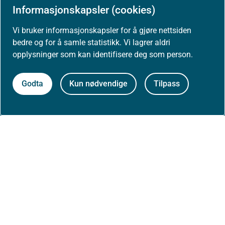
Informasjonskapsler (cookies)
Presse
Vi bruker informasjonskapsler for å gjøre nettsiden
bedre og for å samle statistikk. Vi lagrer aldri
opplysninger som kan identifisere deg som person.
Om nettstedet
Godta
Kun nødvendige
Tilpass
Personvernerklæring
Tilgjengelighetserklæring (uustatus.no)
Besøksstatistikk og informasjonskapsler
Nyhetsvarsel og abonnement
Åpne data (API)