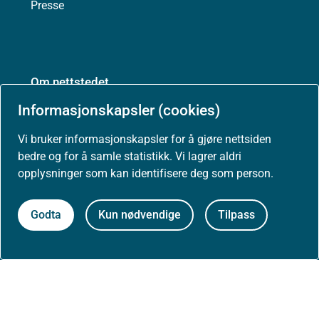
Presse
Om nettstedet
Informasjonskapsler (cookies)
Personvernerklæring
Vi bruker informasjonskapsler for å gjøre nettsiden
Tilgjengelighetserklæring (uustatus.no)
bedre og for å samle statistikk. Vi lagrer aldri
opplysninger som kan identifisere deg som person.
Besøksstatistikk og informasjonskapsler
Godta
Kun nødvendige
Tilpass
Nyhetsvarsel og abonnement
Åpne data (API)