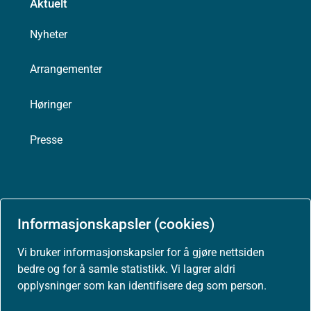
Aktuelt
Nyheter
Arrangementer
Høringer
Presse
Om nettstedet
Informasjonskapsler (cookies)
Personvernerklæring
Vi bruker informasjonskapsler for å gjøre nettsiden
bedre og for å samle statistikk. Vi lagrer aldri
Tilgjengelighetserklæring (uustatus.no)
opplysninger som kan identifisere deg som person.