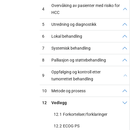
Overvåking av pasienter med risiko for
4
HCC
5
Utredning og diagnostikk
6
Lokal behandling
7
Systemisk behandling
8
Palliasjon og støttebehandling
Oppfølging og kontroll etter
9
tumorrettet behandling
10
Metode og prosess
12
Vedlegg
12.1
Forkortelser/forklaringer
12.2
ECOG PS