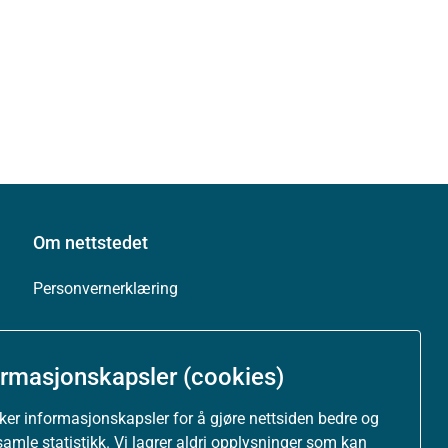
Om nettstedet
Personvernerklæring
Tilgjengelighetserklæring (uustatus.no)
ormasjonskapsler (cookies)
Besøksstatistikk og informasjonskapsler
uker informasjonskapsler for å gjøre nettsiden bedre og
Nyhetsvarsel og abonnement
samle statistikk. Vi lagrer aldri opplysninger som kan