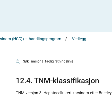
karsinom (HCC)) – handlingsprogram
Vedlegg
Søk i nasjonal faglig retningslinje
12.4. TNM-klassifikasjon
TNM versjon 8. Hepatocellulært karsinom etter Brierley