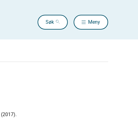
Søk
Meny
 (2017).