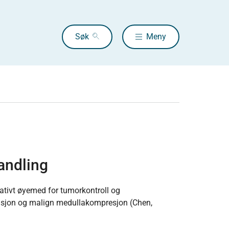
Søk
Meny
andling
iativt øyemed for tumorkontroll og
asjon og malign medullakompresjon (Chen,