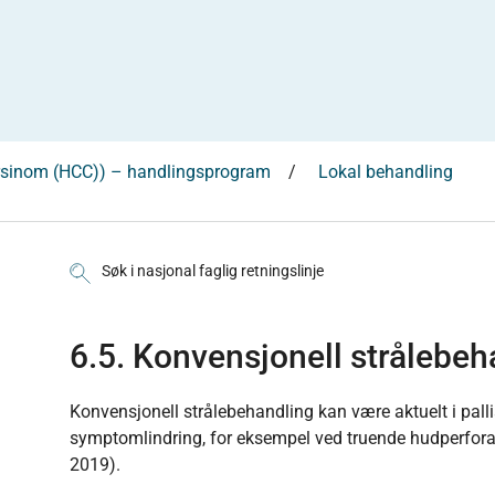
karsinom (HCC)) – handlingsprogram
Lokal behandling
Søk i nasjonal faglig retningslinje
6.5. Konvensjonell strålebeh
Konvensjonell strålebehandling kan være aktuelt i pall
symptomlindring, for eksempel ved truende hudperfor
2019).