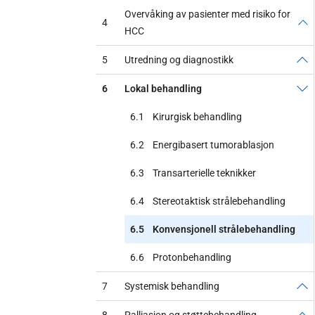
Overvåking av pasienter med risiko for
4
HCC
5
Utredning og diagnostikk
6
Lokal behandling
6.1
Kirurgisk behandling
6.2
Energibasert tumorablasjon
6.3
Transarterielle teknikker
6.4
Stereotaktisk strålebehandling
6.5
Konvensjonell strålebehandling
6.6
Protonbehandling
7
Systemisk behandling
8
Palliasjon og støttebehandling