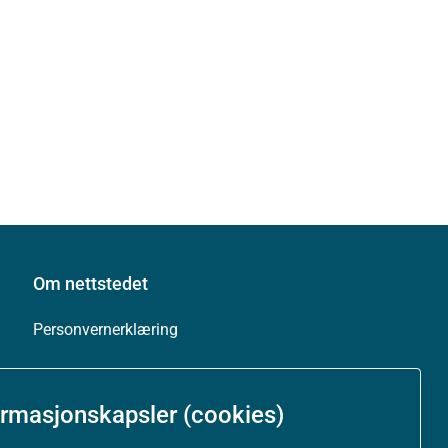
Om nettstedet
Personvernerklæring
Tilgjengelighetserklæring (uustatus.no)
ormasjonskapsler (cookies)
Besøksstatistikk og informasjonskapsler