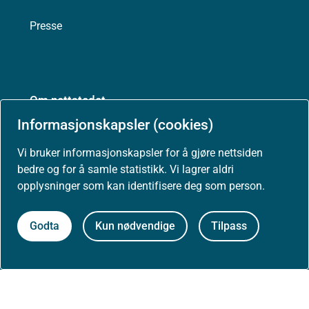
Presse
Om nettstedet
Informasjonskapsler (cookies)
Personvernerklæring
Vi bruker informasjonskapsler for å gjøre nettsiden
Tilgjengelighetserklæring (uustatus.no)
bedre og for å samle statistikk. Vi lagrer aldri
opplysninger som kan identifisere deg som person.
Besøksstatistikk og informasjonskapsler
Godta
Kun nødvendige
Tilpass
Nyhetsvarsel og abonnement
Åpne data (API)