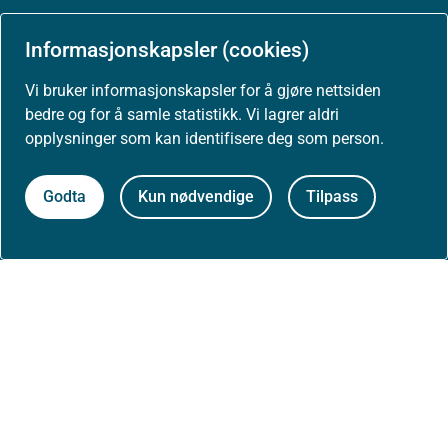
Presse
Informasjonskapsler (cookies)
Vi bruker informasjonskapsler for å gjøre nettsiden
bedre og for å samle statistikk. Vi lagrer aldri
Om nettstedet
opplysninger som kan identifisere deg som person.
Personvernerklæring
Godta
Kun nødvendige
Tilpass
Tilgjengelighetserklæring (uustatus.no)
Besøksstatistikk og informasjonskapsler
Nyhetsvarsel og abonnement
Åpne data (API)