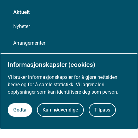
Aktuelt
Nyheter
Arrangementer
Høringer
Informasjonskapsler (cookies)
Presse
Vi bruker informasjonskapsler for å gjøre nettsiden
bedre og for å samle statistikk. Vi lagrer aldri
opplysninger som kan identifisere deg som person.
Godta
Kun nødvendige
Tilpass
Om nettstedet
Personvernerklæring