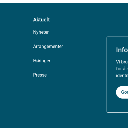
Aktuelt
Nyheter
Arrangementer
Inf
Høringer
Vi br
for å 
Presse
ident
Go