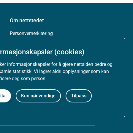
Om nettstedet
Personvernerklæring
Tilgjengelighetserklæring (uustatus.no)
ormasjonskapsler (cookies)
Besøksstatistikk og informasjonskapsler
uker informasjonskapsler for å gjøre nettsiden bedre og
samle statistikk. Vi lagrer aldri opplysninger som kan
Nyhetsvarsel og abonnement
ifisere deg som person.
Åpne data (API)
dta
Kun nødvendige
Tilpass