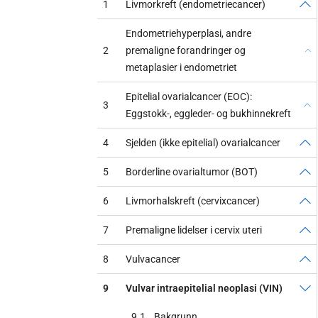
1
Livmorkreft (endometriecancer)
Endometriehyperplasi, andre
2
premaligne forandringer og
metaplasier i endometriet
Epitelial ovarialcancer (EOC):
3
Eggstokk-, eggleder- og bukhinnekreft
4
Sjelden (ikke epitelial) ovarialcancer
5
Borderline ovarialtumor (BOT)
6
Livmorhalskreft (cervixcancer)
7
Premaligne lidelser i cervix uteri
8
Vulvacancer
9
Vulvar intraepitelial neoplasi (VIN)
9.1
Bakgrunn