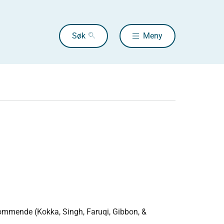
Søk
Meny
kommende (Kokka, Singh, Faruqi, Gibbon, &