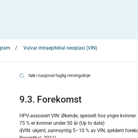
ogram
Vulvar intraepitelial neoplasi (VIN)
Søk i nasjonal faglig retningslinje
9.3. Forekomst
HPV-assosiert VIN: Økende, spesielt hos yngre kvinner.
75 % er kvinner under 50 år (Up to date)
dVIN: ukjent, sannsynlig 5–10 % av VIN, sjeldent fore
Rosenthal, 2011).