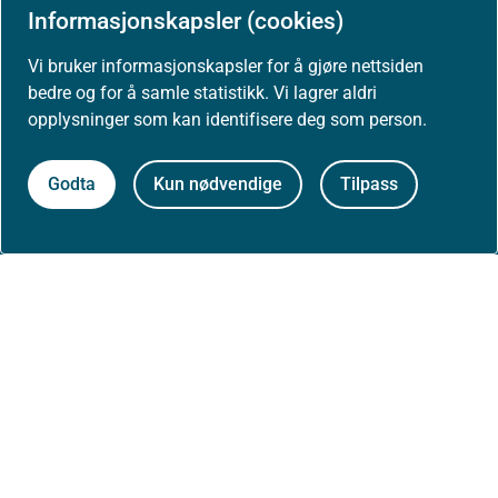
Informasjonskapsler (cookies)
Om nettstedet
Vi bruker informasjonskapsler for å gjøre nettsiden
Personvernerklæring
bedre og for å samle statistikk. Vi lagrer aldri
opplysninger som kan identifisere deg som person.
Tilgjengelighetserklæring (uustatus.no)
Godta
Kun nødvendige
Tilpass
Besøksstatistikk og informasjonskapsler
Nyhetsvarsel og abonnement
Åpne data (API)
Følg oss: