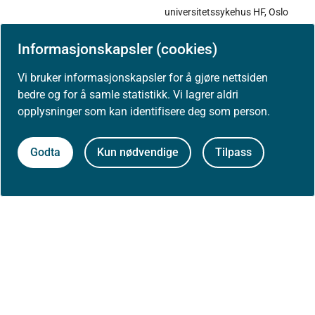
universitetssykehus HF, Oslo
Torbjørn Paulsen, Oslo
universitetssykehus HF, Oslo
Informasjonskapsler (cookies)
Martin Lindblad,
Vi bruker informasjonskapsler for å gjøre nettsiden
Universitetssykehuset i Nord-
bedre og for å samle statistikk. Vi lagrer aldri
Norge, Tromsø
opplysninger som kan identifisere deg som person.
Solveig Tingulstad, St. Olavs
5. Borderline
hospital HF, Trondheim
ovarialtumor (BOT)
Bent Fiane, Stavanger
Godta
Kun nødvendige
Tilpass
Universitetssykehus HF,
Vis i fullskjerm
Stavanger
Eva Karin Lamark, Haukeland
universitetssykehus HF,
Bergen
Ellen Veronika Vesterfjell,
patolog, St. Olavs hospital HF,
Trondheim