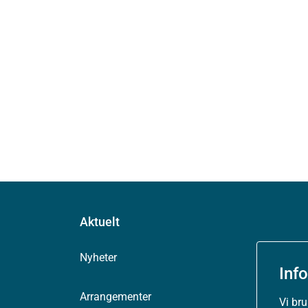
Aktuelt
Nyheter
Inf
Arrangementer
Vi br