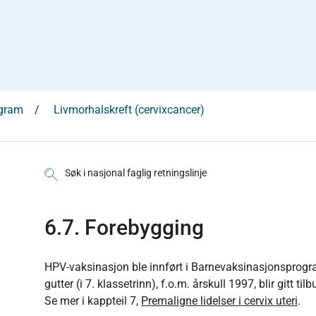
ogram
Livmorhalskreft (cervixcancer)
Søk i nasjonal faglig retningslinje
6.7. Forebygging
HPV-vaksinasjon ble innført i Barnevaksinasjonsprog
gutter (i 7. klassetrinn), f.o.m. årskull 1997, blir gitt ti
Se mer i kappteil 7,
Premaligne lidelser i cervix uteri
.