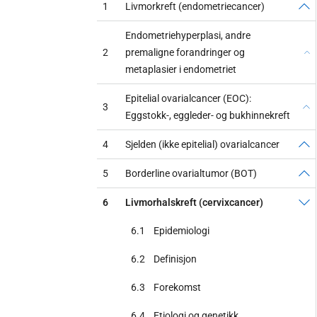
1
Livmorkreft (endometriecancer)
Endometriehyperplasi, andre
2
premaligne forandringer og
metaplasier i endometriet
Epitelial ovarialcancer (EOC):
3
Eggstokk-, eggleder- og bukhinnekreft
4
Sjelden (ikke epitelial) ovarialcancer
5
Borderline ovarialtumor (BOT)
6
Livmorhalskreft (cervixcancer)
6.1
Epidemiologi
6.2
Definisjon
6.3
Forekomst
6.4
Etiologi og genetikk