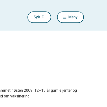
Søk
Meny
rammet høsten 2009: 12–13 år gamle jenter og
lbud om vaksinering.