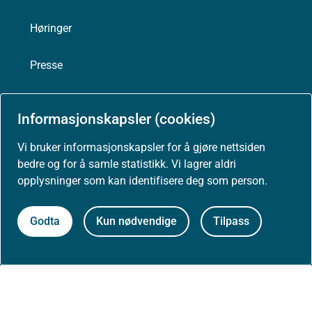
Høringer
Presse
Informasjonskapsler (cookies)
Om nettstedet
Vi bruker informasjonskapsler for å gjøre nettsiden
bedre og for å samle statistikk. Vi lagrer aldri
Personvernerklæring
opplysninger som kan identifisere deg som person.
Tilgjengelighetserklæring (uustatus.no)
Godta
Kun nødvendige
Tilpass
Besøksstatistikk og informasjonskapsler
Nyhetsvarsel og abonnement