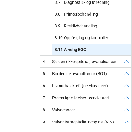
3.7
Diagnostikk og utredning
3.8
Primærbehandling
3.9
Residivbehandling
3.10
Oppfølging og kontroller
3.11
Arvelig EOC
4
Sjelden (ikke epitelial) ovarialcancer
5
Borderline ovarialtumor (BOT)
6
Livmorhalskreft (cervixcancer)
7
Premaligne lidelser i cervix uteri
8
Vulvacancer
9
Vulvar intraepitelial neoplasi (VIN)