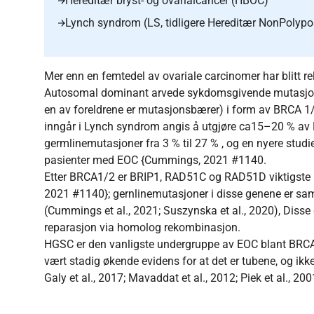
Hereditær bryst- og ovarialcancer (HBOC)
Lynch syndrom (LS, tidligere Hereditær NonPolypo
Mer enn en femtedel av ovariale carcinomer har blitt relat
Autosomal dominant arvede sykdomsgivende mutasjoner
en av foreldrene er mutasjonsbærer) i form av BRCA 1
inngår i Lynch syndrom angis å utgjøre ca15–20 % av 
germlinemutasjoner fra 3 % til 27 % , og en nyere stud
pasienter med EOC {Cummings, 2021 #1140.
Etter BRCA1/2 er BRIP1, RAD51C og RAD51D viktigste r
2021 #1140}; gernlinemutasjoner i disse genene er sa
(Cummings et al., 2021; Suszynska et al., 2020), Diss
reparasjon via homolog rekombinasjon.
HGSC er den vanligste undergruppe av EOC blant BRCA1
vært stadig økende evidens for at det er tubene, og ikke
Galy et al., 2017; Mavaddat et al., 2012; Piek et al., 200