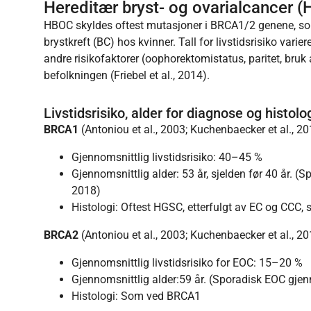
Hereditær bryst- og ovarialcancer 
HBOC skyldes oftest mutasjoner i BRCA1/2 genene, som 
brystkreft (BC) hos kvinner. Tall for livstidsrisiko varie
andre risikofaktorer (oophorektomistatus, paritet, bruk 
befolkningen (Friebel et al., 2014).
Livstidsrisiko, alder for diagnose og histolo
BRCA1
(Antoniou et al., 2003; Kuchenbaecker et al., 20
Gjennomsnittlig livstidsrisiko: 40–45 %
Gjennomsnittlig alder: 53 år, sjelden før 40 år. (
2018)
Histologi: Oftest HGSC, etterfulgt av EC og CCC, 
BRCA2
(Antoniou et al., 2003; Kuchenbaecker et al., 20
Gjennomsnittlig livstidsrisiko for EOC: 15–20 %
Gjennomsnittlig alder:59 år. (Sporadisk EOC gjen
Histologi: Som ved BRCA1