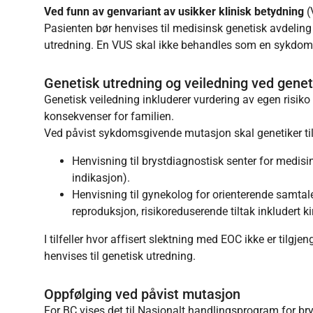
Ved funn av genvariant av usikker klinisk betydning
(
Pasienten bør henvises til medisinsk genetisk avdeling
utredning. En VUS skal ikke behandles som en sykdom
Genetisk utredning og veiledning ved genet
Genetisk veiledning inkluderer vurdering av egen risiko
konsekvenser for familien.
Ved påvist sykdomsgivende mutasjon skal genetiker ti
Henvisning til brystdiagnostisk senter for medisi
indikasjon).
Henvisning til gynekolog for orienterende samtale 
reproduksjon, risikoreduserende tiltak inkludert ki
I tilfeller hvor affisert slektning med EOC ikke er tilgj
henvises til genetisk utredning.
Oppfølging ved påvist mutasjon
For BC vises det til
Nasjonalt handlingsprogram for bry