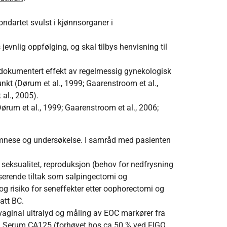
dartet svulst i kjønnsorganer i
jevnlig oppfølging, og skal tilbys henvisning til
e dokumentert effekt av regelmessig gynekologisk
unkt (Dørum et al., 1999; Gaarenstroom et al.,
 al., 2005).
Dørum et al., 1999; Gaarenstroom et al., 2006;
mnese og undersøkelse. I samråd med pasienten
 seksualitet, reproduksjon (behov for nedfrysning
userende tiltak som salpingectomi og
risiko for seneffekter etter oophorectomi og
att BC.
aginal ultralyd og måling av EOC markører fra
mnd. Serum CA125 (forhøyet hos ca 50 % ved FIGO