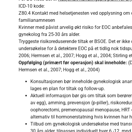
ICD-10 kode:
Z80.4 Kontakt med helsetjenesten ved opplysning om on
familianamnesen
Kvinner med påvist arvelig økt risiko for EOC anbefales 
gynekolog fra 25-30 års alder.
Tryggeste risikoreduserende tiltak er BSOE. Det er ikk
undersøkelse for å detektere EOC på et tidlig nok tidsp
2006; Hermsen et al., 2007; Hogg et al., 2004; Stirling et
Oppfølging (primært før operasjon) skal inneholde:
(
Hermsen et al., 2007; Hogg et al., 2004)
Konsultasjonen bør inneholde gynekologisk ana
lages en plan for tiltak og follow-up.
Aktuell informasjon bør gis om tiltak som berører
av egg), amming, prevensjon (p-piller), risikored
oophorectomi, premenopausal menopause, HRT og 
alternativ til hormonerstatning hvis kvinnen har h
Tilbud om gynekologisk undersøkelse med transv
30 års alder, tilpasses individuelt hver 6.-12. 