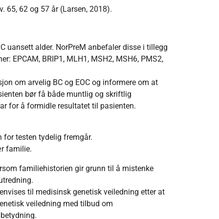
. 65, 62 og 57 år (Larsen, 2018).
 uansett alder. NorPreM anbefaler disse i tillegg
 gener: EPCAM, BRIP1, MLH1, MSH2, MSH6, PMS2,
sjon om arvelig BC og EOC og informere om at
enten bør få både muntlig og skriftlig
 for å formidle resultatet til pasienten.
 for testen tydelig fremgår.
 familie.
rsom familiehistorien gir grunn til å mistenke
/utredning.
envises til medisinsk genetisk veiledning etter at
genetisk veiledning med tilbud om
 betydning.