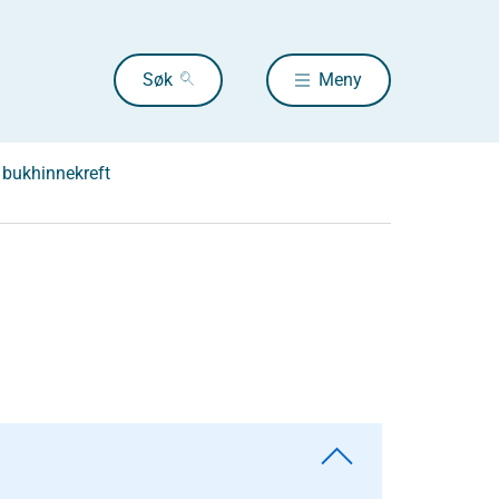
Søk
Meny
g bukhinnekreft