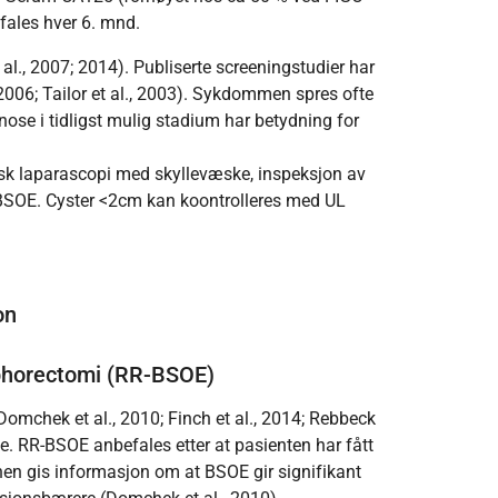
fales hver 6. mnd.
l., 2007; 2014). Publiserte screeningstudier har
2006; Tailor et al., 2003). Sykdommen spres ofte
gnose i tidligst mulig stadium har betydning for
isk laparascopi med skyllevæske, inspeksjon av
/BSOE. Cyster <2cm kan koontrolleres med UL
on
ophorectomi (RR-BSOE)
Domchek et al., 2010; Finch et al., 2014; Rebbeck
lse. RR-BSOE anbefales etter at pasienten har fått
nen gis informasjon om at BSOE gir signifikant