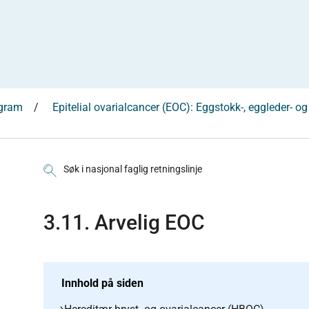
ogram
Epitelial ovarialcancer (EOC): Eggstokk-, eggleder- o
Søk i nasjonal faglig retningslinje
3.11. Arvelig EOC
Innhold på siden