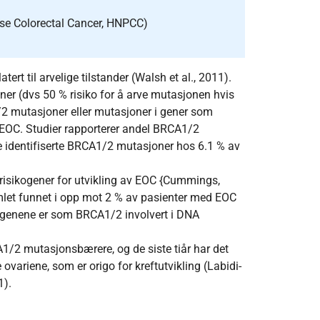
se Colorectal Cancer, HNPCC)
ert til arvelige tilstander (Walsh et al., 2011).
 (dvs 50 % risiko for å arve mutasjonen hvis
/2 mutasjoner eller mutasjoner i gener som
EOC. Studier rapporterer andel BRCA1/2
ie identifiserte BRCA1/2 mutasjoner hos 6.1 % av
isikogener for utvikling av EOC {Cummings,
mlet funnet i opp mot 2 % av pasienter med EOC
e genene er som BRCA1/2 involvert i DNA
/2 mutasjonsbærere, og de siste tiår har det
 ovariene, som er origo for kreftutvikling (Labidi-
1).