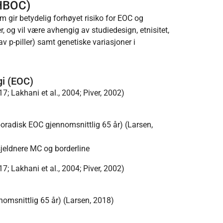
(HBOC)
gir betydelig forhøyet risiko for EOC og
rer, og vil være avhengig av studiedesign, etnisitet,
av p-piller) samt genetiske variasjoner i
gi (EOC)
17; Lakhani et al., 2004; Piver, 2002)
Sporadisk EOC gjennomsnittlig 65 år) (Larsen,
sjeldnere MC og borderline
17; Lakhani et al., 2004; Piver, 2002)
nomsnittlig 65 år) (Larsen, 2018)