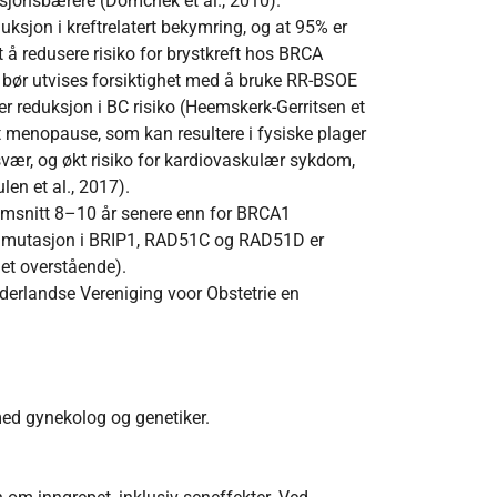
sjonsbærere (Domchek et al., 2010).
duksjon i kreftrelatert bekymring, og at 95% er
 å redusere risiko for brystkreft hos BRCA
bør utvises forsiktighet med å bruke RR-BSOE
iser reduksjon i BC risiko (Heemskerk-Gerritsen et
t menopause, som kan resultere i fysiske plager
svær, og økt risiko for kardiovaskulær sykdom,
en et al., 2017).
msnitt 8–10 år senere enn for BRCA1
 mutasjon i BRIP1, RAD51C og RAD51D er
et overstående).
derlandse Vereniging voor Obstetrie en
ed gynekolog og genetiker.