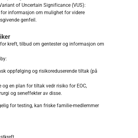
Variant of Uncertain Significance (VUS):
 for informasjon om mulighet for videre
sgivende genfeil.
iker
 for kreft, tilbud om gentester og informasjon om
lby:
nsk oppfølging og risikoreduserende tiltak (på
og en plan for tiltak vedr risiko for EOC,
rurgi og seneffekter av disse.
engelig for testing, kan friske familie-medlemmer
stkreft
.