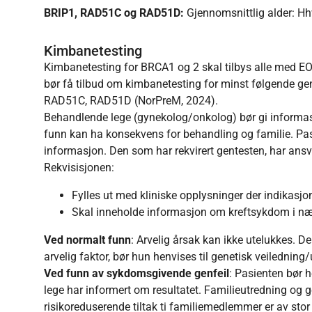
BRIP1, RAD51C og RAD51D:
Gjennomsnittlig alder: Hhv
Kimbanetesting
Kimbanetesting for BRCA1 og 2 skal tilbys alle med EOC
bør få tilbud om kimbanetesting for minst følgende
RAD51C, RAD51D (NorPreM, 2024).
Behandlende lege (gynekolog/onkolog) bør gi informa
funn kan ha konsekvens for behandling og familie. Pasi
informasjon. Den som har rekvirert gentesten, har ansvar
Rekvisisjonen:
Fylles ut med kliniske opplysninger der indikasjon
Skal inneholde informasjon om kreftsykdom i nær
Ved normalt funn
: Arvelig årsak kan ikke utelukkes. De
arvelig faktor, bør hun henvises til genetisk veiledning
Ved funn av sykdomsgivende genfeil
: Pasienten bør h
lege har informert om resultatet. Familieutredning og 
risikoreduserende tiltak ti familiemedlemmer er av stor