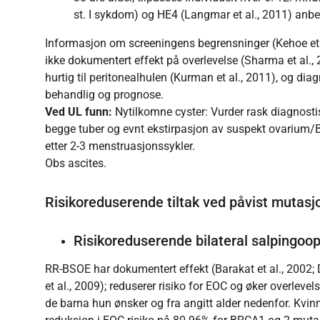
st. I sykdom) og HE4 (Langmar et al., 2011) anbe
Informasjon om screeningens begrensninger (Kehoe et a
ikke dokumentert effekt på overlevelse (Sharma et al., 
hurtig til peritonealhulen (Kurman et al., 2011), og dia
behandlig og prognose.
Ved UL funn:
Nytilkomne cyster: Vurder rask diagnost
begge tuber og evnt ekstirpasjon av suspekt ovarium
etter 2-3 menstruasjonssykler.
Obs ascites.
Risikoreduserende tiltak ved påvist mutasj
Risikoreduserende bilateral salpingo
RR-BSOE har dokumentert effekt (Barakat et al., 2002; 
et al., 2009); reduserer risiko for EOC og øker overleve
de barna hun ønsker og fra angitt alder nedenfor. Kvin