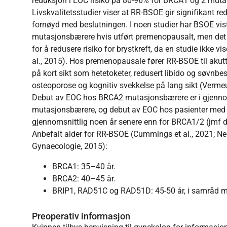
reduksjon i EOC risiko på 80-96% for BRCA1 og 2 muta
Livskvalitetsstudier viser at RR-BSOE gir signifikant re
fornøyd med beslutningen. I noen studier har BSOE vist
mutasjonsbærere hvis utført premenopausalt, men det 
for å redusere risiko for brystkreft, da en studie ikke v
al., 2015). Hos premenopausale fører RR-BSOE til akut
på kort sikt som hetetoketer, redusert libido og søvnbe
osteoporose og kognitiv svekkelse på lang sikt (Vermeul
Debut av EOC hos BRCA2 mutasjonsbærere er i gjenno
mutasjonsbærere, og debut av EOC hos pasienter med
gjennomsnittlig noen år senere enn for BRCA1/2 (jmf d
Anbefalt alder for RR-BSOE (Cummings et al., 2021; Ne
Gynaecologie, 2015):
BRCA1: 35–40 år.
BRCA2: 40–45 år.
BRIP1, RAD51C og RAD51D: 45-50 år, i samråd m
Preoperativ informasjon