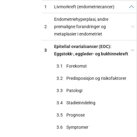
1
Livmorkreft (endometriecancer)
Endometriehyperplasi, andre
2
premaligne forandringer og
metaplasier i endometriet
Epitelial ovarialcancer (EOC):
3
Eggstokk-, eggleder- og bukhinnekreft
3.1
Forekomst
3.2
Predisposisjon og risikofaktorer
3.3
Patologi
3.4
Stadieinndeling
3.5
Prognose
3.6
Symptomer