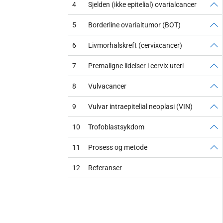
4
Sjelden (ikke epitelial) ovarialcancer
5
Borderline ovarialtumor (BOT)
6
Livmorhalskreft (cervixcancer)
7
Premaligne lidelser i cervix uteri
8
Vulvacancer
9
Vulvar intraepitelial neoplasi (VIN)
10
Trofoblastsykdom
11
Prosess og metode
12
Referanser