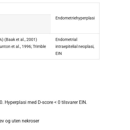
Endometriehyperplasi
%) (Baak et al., 2001)
Endometrial
unton et al., 1996; Trimble
intraepitelial neoplasi,
EIN
0. Hyperplasi med D-score < 0 tilsvarer EIN.
vev og uten nekroser