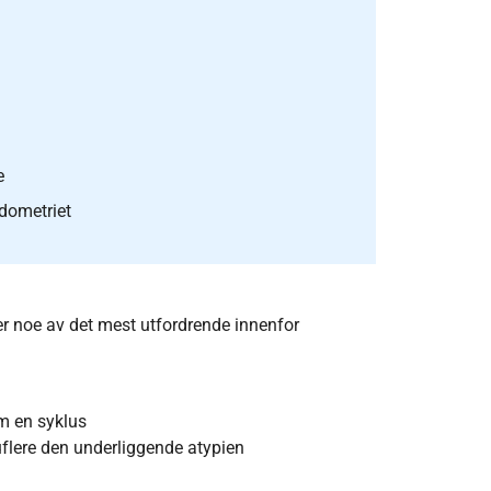
e
dometriet
er noe av det mest utfordrende innenfor
om en syklus
lere den underliggende atypien