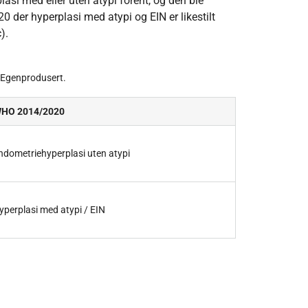
lasi med eller uten atypi forent, og den ble
20 der hyperplasi med atypi og EIN er likestilt
).
. Egenprodusert.
HO 2014/2020
ndometriehyperplasi uten atypi
yperplasi med atypi / EIN