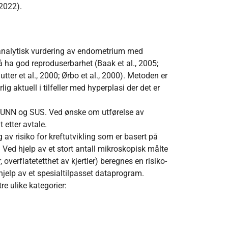
 2022).
danalytisk vurdering av endometrium med
 å ha god reproduserbarhet (Baak et al., 2005;
utter et al., 2000; Ørbo et al., 2000). Metoden er
g aktuell i tilfeller med hyperplasi der det er
d UNN og SUS. Ved ønske om utførelse av
 etter avtale.
av risiko for kreftutvikling som er basert på
 Ved hjelp av et stort antall mikroskopisk målte
verflatetetthet av kjertler) beregnes en risiko-
hjelp av et spesialtilpasset dataprogram.
re ulike kategorier: