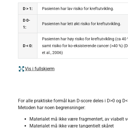
D > 1:
Pasienten har lav risiko for kreftutvikling.
D 0-
Pasienten har lett økt risiko for kreftutvikling.
1:
Pasienten har høy risiko for kreftutvikling (ca 40 
D < 0:
samt risiko for ko-eksisterende cancer (>40 %) (D
et al., 2006)
Vis i fullskjerm
For alle praktiske formål kan D-score deles i D>0 og D<
Metoden har noen begrensninger:
Materialet må ikke være fragmentert, av viabelt 
Materialet må ikke være tangentielt skåret