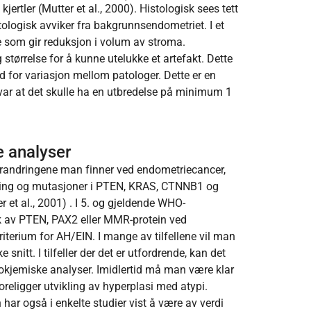
rtler (Mutter et al., 2000). Histologisk sees tett
tologisk avviker fra bakgrunnsendometriet. I et
 som gir reduksjon i volum av stroma.
g størrelse for å kunne utelukke et artefakt. Dette
d for variasjon mellom patologer. Dette er en
var at det skulle ha en utbredelse på minimum 1
 analyser
randringene man finner ved endometriecancer,
ivering og mutasjoner i PTEN, KRAS, CTNNB1 og
 et al., 2001) . I 5. og gjeldende WHO-
ykk av PTEN, PAX2 eller MMR-protein ved
terium for AH/EIN. I mange av tilfellene vil man
nitt. I tilfeller der det er utfordrende, kan det
tokjemiske analyser. Imidlertid må man være klar
oreligger utvikling av hyperplasi med atypi.
ar også i enkelte studier vist å være av verdi