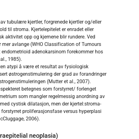
v tubulære kjertler, forgrenede kjertler og/eller
old til stroma. Kjertelepitelet er enradet eller
k aktivitet opp og kjernene blir rundere. Ved
lir mer avlange (WHO Classification of Tumours
siert endometrioid adenokarsinom forekommer hos
al., 1985).
en atypi å være et resultat av fysiologisk
sert østrogenstimulering der grad av forandringer
strogenstimuleringen (Mutter et al., 2007).
 spekteret betegnes som forstyrret/ forlenget
endometrium som mangler regelmessig anordning av
 med cystisk dilatasjon, men der kjertel:stroma-
 forstyrret proliferasjonsfase versus hyperplasi
(McCluggage, 2006).
aepitelial neoplasia)