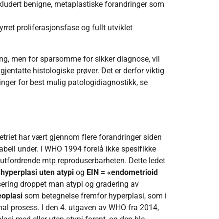
nkludert benigne, metaplastiske forandringer som
rret proliferasjonsfase og fullt utviklet
ng, men for sparsomme for sikker diagnose, vil
jentatte histologiske prøver. Det er derfor viktig
nger for best mulig patologidiagnostikk, se
triet har vært gjennom flere forandringer siden
abell under. I WHO 1994 forelå ikke spesifikke
ar utfordrende mtp reproduserbarheten. Dette ledet
;
hyperplasi uten atypi
og
EIN = «endometrioid
isering droppet man atypi og gradering av
eoplasi
som betegnelse fremfor hyperplasi, som i
al prosess. I den 4. utgaven av WHO fra 2014,