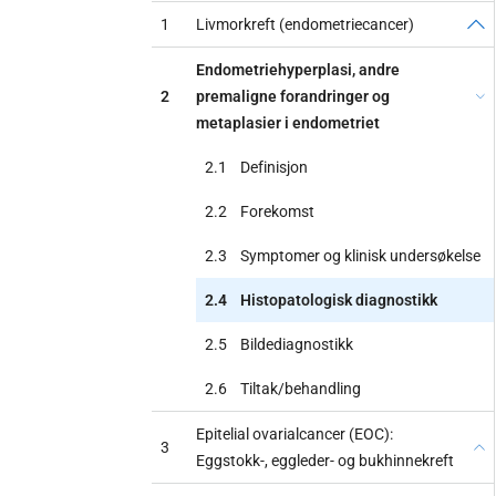
1
Livmorkreft (endometriecancer)
Endometriehyperplasi, andre
2
premaligne forandringer og
metaplasier i endometriet
2.1
Definisjon
2.2
Forekomst
2.3
Symptomer og klinisk undersøkelse
2.4
Histopatologisk diagnostikk
2.5
Bildediagnostikk
2.6
Tiltak/behandling
Epitelial ovarialcancer (EOC):
3
Eggstokk-, eggleder- og bukhinnekreft