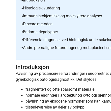
Introduksjon
Histologisk vurdering
Immunhistokjemiske og molekylære analyser
D-score-metoden
Endometriepolypper
Differensialdiagnoser ved histologisk undersøkels
Andre premaligne forandringer og metaplasier i en
Introduksjon
Påvisning av precancerøse forandringer i endometriet 
gynekologisk patologidiagnostikk. Det skyldes:
fragmentert og ofte sparsomt materiale
normale endringer i arkitektur og cytologi gjenn
påvirkning av eksogene hormoner som kan kamuf
tilstedeværelse av deler av polypp