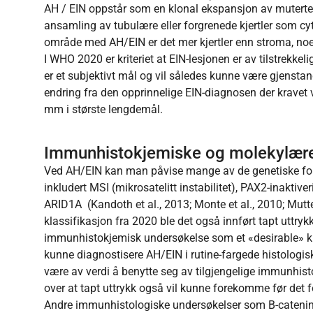
AH / EIN oppstår som en klonal ekspansjon av muterte kje
ansamling av tubulære eller forgrenede kjertler som cy
område med AH/EIN er det mer kjertler enn stroma, noe
I WHO 2020 er kriteriet at EIN-lesjonen er av tilstrekkeli
er et subjektivt mål og vil således kunne være gjenstan
endring fra den opprinnelige EIN-diagnosen der kravet 
mm i største lengdemål.
Immunhistokjemiske og molekylære
Ved AH/EIN kan man påvise mange av de genetiske fo
inkludert MSI (mikrosatelitt instabilitet), PAX2-inakt
ARID1A (Kandoth et al., 2013; Monte et al., 2010; Mutter
klassifikasjon fra 2020 ble det også innført tapt uttr
immunhistokjemisk undersøkelse som et «desirable» kri
kunne diagnostisere AH/EIN i rutine-fargede histologiske s
være av verdi å benytte seg av tilgjengelige immunhis
over at tapt uttrykk også vil kunne forekomme før det f
Andre immunhistologiske undersøkelser som B-catenin h