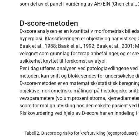
som del av et panel i vurdering av AH/EIN (Chen et al.,
D-score-metoden
D-score analysen er en kvantitativ morfometrisk bille
hyperplasi. Klassifiseringen er objektiv og har vist seg
Baak et al., 1988; Baak et al., 1992; Baak et al., 2001; M
velegnet som grunnlag for terapianbefalinger, og er særli
usikkerhet knyttet til forekomst av atypi.
Per i dag utføres analysen ved patologiavdlingene ve
metoden, kan snitt og blokk sendes for undersøkelse dit
D-score-metoden er en matematisk/statistisk beregning 
objektive morfometriske målinger på histologiske snitt.
vevsparametere (volum prosent stroma, kjernediameter, o
score for malign utvikling hos den enkelte pasient ved 
Risikovurdering ved hjelp av D-score har en inndeling i t
Tabell 2. D-score og risiko for kreftutvikling (egenprodusert)