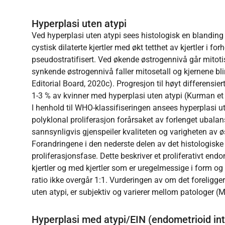
Hyperplasi uten atypi
Ved hyperplasi uten atypi sees histologisk en blanding a
cystisk dilaterte kjertler med økt tetthet av kjertler i forh
pseudostratifisert. Ved økende østrogennivå går mitotis
synkende østrogennivå faller mitosetall og kjernene b
Editorial Board, 2020c). Progresjon til høyt differen
1-3 % av kvinner med hyperplasi uten atypi (Kurman et 
I henhold til WHO-klassifiseringen ansees hyperplasi ut
polyklonal proliferasjon forårsaket av forlenget ubalan
sannsynligvis gjenspeiler kvaliteten og varigheten av ø
Forandringene i den nederste delen av det histologiske
proliferasjonsfase. Dette beskriver et proliferativt 
kjertler og med kjertler som er uregelmessige i form og
ratio ikke overgår 1:1. Vurderingen av om det foreligger
uten atypi, er subjektiv og varierer mellom patologer 
Hyperplasi med atypi/EIN (endometrioid intr