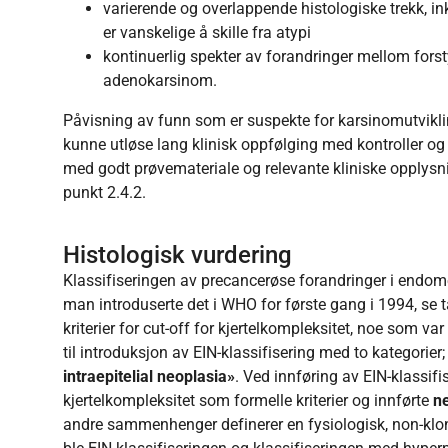
varierende og overlappende histologiske trekk, i
er vanskelige å skille fra atypi
kontinuerlig spekter av forandringer mellom forsty
adenokarsinom.
Påvisning av funn som er suspekte for karsinomutvikli
kunne utløse lang klinisk oppfølging med kontroller og g
med godt prøvemateriale og relevante kliniske opplysni
punkt 2.4.2.
Histologisk vurdering
Klassifiseringen av precancerøse forandringer i endome
man introduserte det i WHO for første gang i 1994, se t
kriterier for cut-off for kjertelkompleksitet, noe som v
til introduksjon av EIN-klassifisering med to kategorier
intraepitelial neoplasia»
. Ved innføring av EIN-klassif
kjertelkompleksitet som formelle kriterier og innførte
n
andre sammenhenger definerer en fysiologisk, non-klon