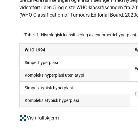
ble EIN-klassifiseringen og klassifiseringen med hyperp
videreført i den 5. og siste WHO-klassifiseringen fra 20
(WHO Classification of Tumours Editorial Board, 2020c
Tabell 1. Histologisk klassifisering av endometriehyperplasi
WHO 1994
W
Simpel hyperplasi
E
Kompleks hyperplasi uten atypi
Simpel atypisk hyperplasi
H
Kompleks atypisk hyperplasi
Vis i fullskjerm