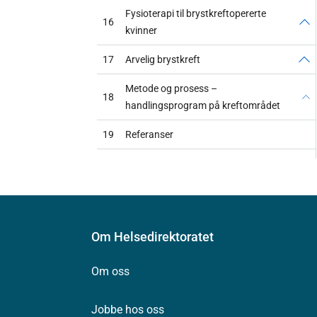
Fysioterapi til brystkreftopererte
16
kvinner
17
Arvelig brystkreft
Metode og prosess –
18
handlingsprogram på kreftområdet
19
Referanser
Om Helsedirektoratet
Om oss
Jobbe hos oss