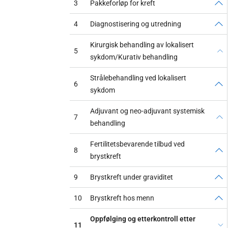
3
Pakkeforløp for kreft
4
Diagnostisering og utredning
Kirurgisk behandling av lokalisert
5
sykdom/Kurativ behandling
Strålebehandling ved lokalisert
6
sykdom
Adjuvant og neo-adjuvant systemisk
7
behandling
Fertilitetsbevarende tilbud ved
8
brystkreft
9
Brystkreft under graviditet
10
Brystkreft hos menn
Oppfølging og etterkontroll etter
11