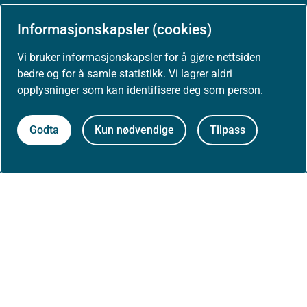
Presse
Informasjonskapsler (cookies)
Vi bruker informasjonskapsler for å gjøre nettsiden
bedre og for å samle statistikk. Vi lagrer aldri
opplysninger som kan identifisere deg som person.
Om nettstedet
Personvernerklæring
Godta
Kun nødvendige
Tilpass
Tilgjengelighetserklæring (uustatus.no)
Besøksstatistikk og informasjonskapsler
Nyhetsvarsel og abonnement
Åpne data (API)