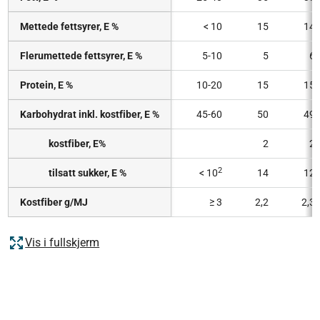
Mettede fettsyrer, E %
< 10
15
14
Flerumettede fettsyrer, E %
5-10
5
6
Protein, E %
10-20
15
15
Karbohydrat inkl. kostfiber, E %
45-60
50
49
kostfiber, E%
2
2
2
tilsatt sukker, E %
< 10
14
12
Kostfiber g/MJ
≥ 3
2,2
2,3
Vis i fullskjerm