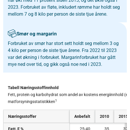
har økt med 11 prosent siden 2013, og det økte også i
2023. Forbruket av fløte, inkludert rømme har holdt seg
mellom 7 og 8 kilo per person de siste tjue årene.
Smør og margarin
Forbruket av smør har stort sett holdt seg mellom 3 og
4 kilo per person de siste tjue årene. Fra 2022 til 2023
var det økning i forbruket. Margarinforbruket har gått
mye ned over tid, og gikk også noe ned i 2023.
Tabell Næringsstoffinnhold
Fett, protein og karbohydrat som andel av kostens energiinnhold (en
1
matforsyningsstatistikken
Næringsstoffer
Anbefalt
2010
2015
Fett, E %
25-40
35
37