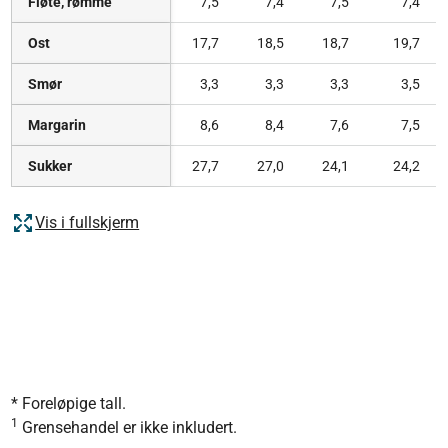
Fløte, rømme
7,5
7,4
7,5
7,4
Ost
17,7
18,5
18,7
19,7
Smør
3,3
3,3
3,3
3,5
Margarin
8,6
8,4
7,6
7,5
Sukker
27,7
27,0
24,1
24,2
Vis i fullskjerm
* Foreløpige tall.
1
Grensehandel er ikke inkludert.