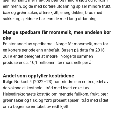
gjennomsnitt mer frukt og bær og mindre kjøtt og fullkorn
enn menn, og de med kortere utdanning spiser mindre frukt,
bær og grønnsaker, oftere kjøtt, energidrikker, brus med
sukker og sjeldnere fisk enn de med lang utdanning.
Mange spedbarn får morsmelk, men andelen bør
øke
En stor andel av spedbarna i Norge får morsmelk, men for
en kortere periode enn anbefalt. Basert på data fra 2018—
2019 er det beregnet at mødre i Norge til sammen
produserer ca. 10,1 millioner liter morsmelk per år.
Andel som oppfyller kostrådene
Ifølge Norkost 4 (2022–23) har mindre enn en tredjedel av
de voksne et kosthold i tråd med hvert enkelt av
Helsedirektoratets kostråd om mengde fullkorn, frukt, bær,
grønnsaker og fisk, og førti prosent spiser i tråd med rådet
om å begrense inntaket av rødt kjøtt.