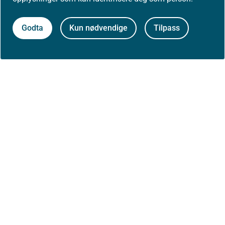
Godta
Kun nødvendige
Tilpass
Siste faglige endring: 05. desember 2024
Skriv ut / lag PDF
Til toppen