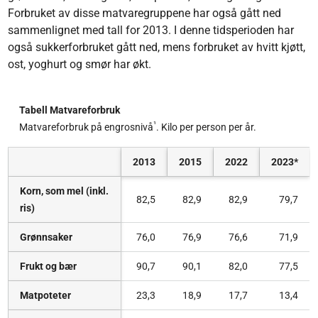
Forbruket av disse matvaregruppene har også gått ned
sammenlignet med tall for 2013. I denne tidsperioden har
også sukkerforbruket gått ned, mens forbruket av hvitt kjøtt,
ost, yoghurt og smør har økt.
Tabell Matvareforbruk
¹
Matvareforbruk på engrosnivå
. Kilo per person per år.
2013
2015
2022
2023*
Korn, som mel (inkl.
82,5
82,9
82,9
79,7
ris)
Grønnsaker
76,0
76,9
76,6
71,9
Frukt og bær
90,7
90,1
82,0
77,5
Matpoteter
23,3
18,9
17,7
13,4