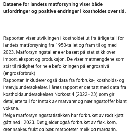
Dataene for landets matforsyning viser både
utfordringer og positive endringer i kostholdet over tid.
Rapporten viser utviklingen i kostholdet ut fra årlige tall for
landets matforsyning fra 1950-tallet og fram til og med
2023. Matforsyningstallene er basert på statistikk over
import, eksport og produksjon. De viser matmengdene som
står til rådighet for hele befolkningen på engrosnivå
(engrosforbruk).
Rapporten inkluderer også data fra forbruks-, kostholds- og
intervjuundersøkelser. I årets rapport er det tatt med data fra
kostholdsundersøkelsen Norkost 4 (2022–23) som gir
detaljerte tall for inntak av matvarer og næringsstoffer blant
voksne.
Ifølge matforsyningsstatistikken har forbruket av rødt kjøtt
gått ned i 2023. Det gjelder også forbruket av fisk, korn,
grønnsaker, frukt og bær, matpoteter, melk og margarin.