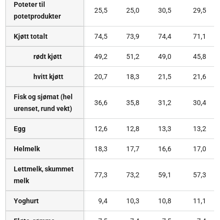
Poteter til
25,5
25,0
30,5
29,5
potetprodukter
Kjøtt totalt
74,5
73,9
74,4
71,1
rødt kjøtt
49,2
51,2
49,0
45,8
hvitt kjøtt
20,7
18,3
21,5
21,6
Fisk og sjømat (hel
36,6
35,8
31,2
30,4
urenset, rund vekt)
Egg
12,6
12,8
13,3
13,2
Helmelk
18,3
17,7
16,6
17,0
Lettmelk, skummet
77,3
73,2
59,1
57,3
melk
Yoghurt
9,4
10,3
10,8
11,1