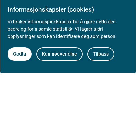
Presse
Informasjonskapsler (cookies)
Vi bruker informasjonskapsler for å gjøre nettsiden
bedre og for å samle statistikk. Vi lagrer aldri
opplysninger som kan identifisere deg som person.
Om nettstedet
Personvernerklæring
Godta
Kun nødvendige
Tilpass
Tilgjengelighetserklæring (uustatus.no)
Besøksstatistikk og informasjonskapsler
Nyhetsvarsel og abonnement
Åpne data (API)