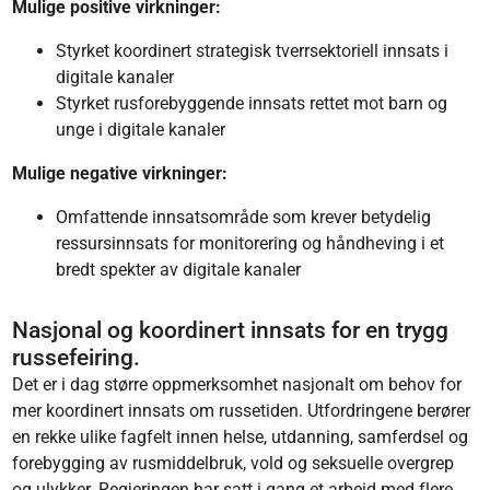
Mulige positive virkninger:
Styrket koordinert strategisk tverrsektoriell innsats i
digitale kanaler
Styrket rusforebyggende innsats rettet mot barn og
unge i digitale kanaler
Mulige negative virkninger:
Omfattende innsatsområde som krever betydelig
ressursinnsats for monitorering og håndheving i et
bredt spekter av digitale kanaler
Nasjonal og koordinert innsats for en trygg
russefeiring.
Det er i dag større oppmerksomhet nasjonalt om behov for
mer koordinert innsats om russetiden. Utfordringene berører
en rekke ulike fagfelt innen helse, utdanning, samferdsel og
forebygging av rusmiddelbruk, vold og seksuelle overgrep
og ulykker. Regjeringen har satt i gang et arbeid med flere