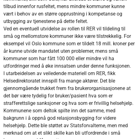
tilbud innenfor rusfeltet, mens mindre kommuner kunne
vært i behov av en større opprustning i kompetanse og
utbygging av tjenestene på dette feltet.
Ved en eventuell utvidelse av rollen til RER vil tildeling til
små og mellomstore kommuner ikke være tilstrekkelig. For
eksempel vil Oslo kommune som er tildelt 18 mill. kroner per
år kunne utvide mandatet uten problemer, mens små
kommuner som har fått 100 000 eller mindre vil ha
utfordringer med å øke innsatsen under denne funksjonen.
I utarbeidelsen av veiledende materiell om RER, fikk
Helsedirektoratet innspill fra mange aktører. Det ble
gjennomgående trukket frem fra brukerorganisasjonene at
det bør være tydelig for bruker/pasient hva som er
strafferettslige sanksjoner og hva som er frivillig helsehjelp.
Kommunene som deltok spilte inn det samme, med
bakgrunn i å oppnå god relasjonsbygging for videre
helsehjelp. Dette ble støttet av Statsforvalterne, men med
merknad om at et slikt skille kan bli utfordrende i små