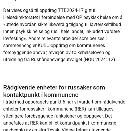
Det vises også til oppdrag TTB2024-17 gitt til
Helsedirektoratet i forbindelse med OP psykisk helse om å
«utrede hvordan sikre likeverdig tilgang til lavterskeltilbud
innen psykisk helse og rus i hele landet, inkludert vurdere
lovfesting». Andre relevante arbeider som bør ses i
sammenheng er KUBU-oppdrag om kommunenes
forebyggende ansvar, revisjon av folkehelseloven og
utredning fra Rushåndhevingsutvalget (NOU 2024: 12).
Rådgivende enheter for russaker som
kontaktpunkt i kommunene
I tråd med oppdragets punkt 6 har vi vurdert om rådgivende
enheter for russaker i kommunene (RER) kan tillegges
ytterligere forebyggende funksjoner og oppgaver. Det
anbefales at RER kan bli et kontaktpunkt i kommunene
uavhengig av en straffesak. Videre følger utdypende