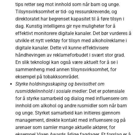
tips retter seg mot innhold som når barn og unge.
Tilsynsvirksomhet er tid- og ressurskrevende, og
direktoratet har begrenset kapasitet til å føre tilsyn i
dag. Kunstig intelligens gir nye muligheter for å
effektivt monitorere digitale kanaler. Det bør vurderes å
utvikle et nytt verktøy for tilsyn med alkoholreklame i
digitale kanaler. Dette vil kunne effektivisere
håndhevingen av reklameforbudet i svært stor grad.
En slik teknologi kan også være aktuelt for å se i
sammenheng med annen tilsynsvirksomhet, for
eksempel på tobakksområdet.
Styrke holdningsskaping og bevissthet om
rusmiddelinnhold i sosiale medier
: Det er potensiale
for å styrke samarbeid og dialog med influensere om
innhold om alkohol og andre rusmidler som når barn
og unge. Styrket samarbeid kan initieres gjennom
management, direkte kontakt med influensere og på
arenaer som samler mange aktuelle aktører, for
eksempel Vixen Awards årlige fagdager. Et forslag er å