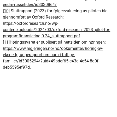
endre-russetiden/id3030864/
[10]
Sluttrapport (2023) for følgeevaluering av piloten ble
gjennomført av Oxford Research:
https://oxfordresearch.no/wp-
content/uploads/2024/03/oxford-research_2023_pilot-for-
programfinansiering-0-24_sluttrapport.pdf
[11]
Høringssvaret er publisert på nettsiden om høringen:
https://www.regjeringen.no/no/dokumenter/horing-av-
ekspertgrupperapport-om-barn-i-fattige-
familier/id3005294/?uid=49bdef65-c43d-4e54-8d0f-
deb5595ef97d
.