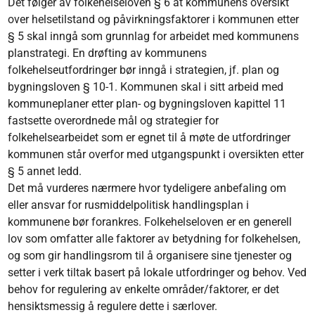
Det følger av folkehelseloven § 6 at kommunens oversikt
over helsetilstand og påvirkningsfaktorer i kommunen etter
§ 5 skal inngå som grunnlag for arbeidet med kommunens
planstrategi. En drøfting av kommunens
folkehelseutfordringer bør inngå i strategien, jf. plan og
bygningsloven § 10-1. Kommunen skal i sitt arbeid med
kommuneplaner etter plan- og bygningsloven kapittel 11
fastsette overordnede mål og strategier for
folkehelsearbeidet som er egnet til å møte de utfordringer
kommunen står overfor med utgangspunkt i oversikten etter
§ 5 annet ledd.
Det må vurderes nærmere hvor tydeligere anbefaling om
eller ansvar for rusmiddelpolitisk handlingsplan i
kommunene bør forankres. Folkehelseloven er en generell
lov som omfatter alle faktorer av betydning for folkehelsen,
og som gir handlingsrom til å organisere sine tjenester og
setter i verk tiltak basert på lokale utfordringer og behov. Ved
behov for regulering av enkelte områder/faktorer, er det
hensiktsmessig å regulere dette i særlover.