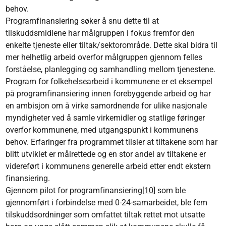
behov.
Programfinansiering søker å snu dette til at
tilskuddsmidlene har målgruppen i fokus fremfor den
enkelte tjeneste eller tiltak/sektorområde. Dette skal bidra til
mer helhetlig arbeid overfor målgruppen gjennom felles
forståelse, planlegging og samhandling mellom tjenestene.
Program for folkehelsearbeid i kommunene er et eksempel
på programfinansiering innen forebyggende arbeid og har
en ambisjon om å virke samordnende for ulike nasjonale
myndigheter ved å samle virkemidler og statlige føringer
overfor kommunene, med utgangspunkt i kommunens
behov. Erfaringer fra programmet tilsier at tiltakene som har
blitt utviklet er målrettede og en stor andel av tiltakene er
videreført i kommunens generelle arbeid etter endt ekstern
finansiering.
Gjennom pilot for programfinansiering
[10]
som ble
gjennomført i forbindelse med 0-24-samarbeidet, ble fem
tilskuddsordninger som omfattet tiltak rettet mot utsatte