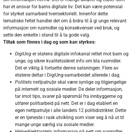
har et ansvar for barns digitale liv. Det kan være potensial
for styrket samarbeid tverrsektorielt. Innenfor dette
tematiske feltet handler det om å bidra til å gi unge relevant
informasjon om rusmidler og konsekvenser ved bruk, og
sette den enkelte i stand til å ta gode valg.
Tiltak som finnes i dag og som kan styrkes:
DigiUng
er statens digitale infokanal rettet mot barn og
unge, og sikrer kvalitetssikret info om bla rusmidler.
Det er viktig å fortsette denne satsningen. Flere av
etatene deltar i DigiUng-samarbeidet allerede i dag.
Politiets nettpatrulje
skal være synlige og tilgjengelige
på internett og sosiale medier. De deler informasjon,
tar imot tips, svarer på spørsmål fra innbyggerne og
utfører politiarbeid på nett. Det er i dag etablert en
egen nettpatrulje i alle landets 12 politidistrikter. Dette
er en tjeneste i rask utvikling som viser seg å nå ut til
mange unge særlig via sosiale medier.
Helsedirektoratets informasjon
på nett om rusmidler,