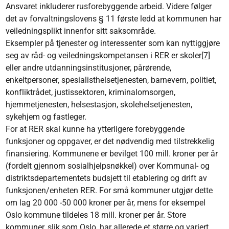
Ansvaret inkluderer rusforebyggende arbeid. Videre følger
det av forvaltningslovens § 11 første ledd at kommunen har
veiledningsplikt innenfor sitt saksområde.
Eksempler på tjenester og interessenter som kan nyttiggjøre
seg av råd- og veiledningskompetansen i RER er skoler
[7]
eller andre utdanningsinstitusjoner, pårørende,
enkeltpersoner, spesialisthelsetjenesten, barnevern, politiet,
konfliktrådet, justissektoren, kriminalomsorgen,
hjemmetjenesten, helsestasjon, skolehelsetjenesten,
sykehjem og fastleger.
For at RER skal kunne ha ytterligere forebyggende
funksjoner og oppgaver, er det nødvendig med tilstrekkelig
finansiering. Kommunene er bevilget 100 mill. kroner per år
(fordelt gjennom sosialhjelpsnøkkel) over Kommunal- og
distriktsdepartementets budsjett til etablering og drift av
funksjonen/enheten RER. For små kommuner utgjør dette
om lag 20 000 -50 000 kroner per år, mens for eksempel
Oslo kommune tildeles 18 mill. kroner per år. Store
kommuner, slik som Oslo, har allerede et større og variert