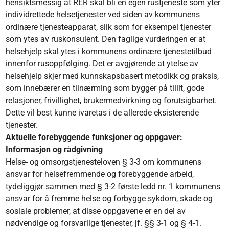
hensiktsmessig at RER skal bli en egen rustjeneste som yter
individrettede helsetjenester ved siden av kommunens
ordinære tjenesteapparat, slik som for eksempel tjenester
som ytes av ruskonsulent. Den faglige vurderingen er at
helsehjelp skal ytes i kommunens ordinære tjenestetilbud
innenfor rusoppfølging. Det er avgjørende at ytelse av
helsehjelp skjer med kunnskapsbasert metodikk og praksis,
som innebærer en tilnærming som bygger på tillit, gode
relasjoner, frivillighet, brukermedvirkning og forutsigbarhet.
Dette vil best kunne ivaretas i de allerede eksisterende
tjenester.
Aktuelle forebyggende funksjoner og oppgaver:
Informasjon og rådgivning
Helse- og omsorgstjenesteloven § 3-3 om kommunens
ansvar for helsefremmende og forebyggende arbeid,
tydeliggjør sammen med § 3-2 første ledd nr. 1 kommunens
ansvar for å fremme helse og forbygge sykdom, skade og
sosiale problemer, at disse oppgavene er en del av
nødvendige og forsvarlige tjenester, jf. §§ 3-1 og § 4-1.