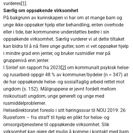
vurderes
[1]
.
Særlig om oppsøkende virksomhet
På bakgrunn av kunnskapen vi har om at mange barn og
unge ikke oppsøker hjelp eller behandling, enten overhode
eller i tide, bør kommunene understøttes bedre i sin
oppsøkende virksomhet. Særlig vurderer vi at dette tiltaket
kan bidra til å nå flere unge gutter, som vi vet oppsøker hjelp
i mindre grad enn jenter, og bruker rusmidler mer på
gruppenivå enn jenter.
I Sintef sin rapport fra 2023
[2]
om kommunalt psykisk helse-
og rusarbeid oppgir 48 % av kommuner/bydeler (n = 347) at
de har oppsøkende helse- og sosialfaglig arbeid rettet mot
ungdom (s. 152). Målgruppene er jevnt fordelt mellom
risikoutsatt ungdom, unge generelt og unge med
rusmiddelproblemer.
Helsedirektoratet foreslo i sitt høringssvar til NOU 2019: 26
Rusreform – fra straff til hjelp en plikt for helse- og
omsorgstjenestene til oppsøkende virksomhet. Slik
virksomhet kan gjøre det mulig å komme i kontakt med barn