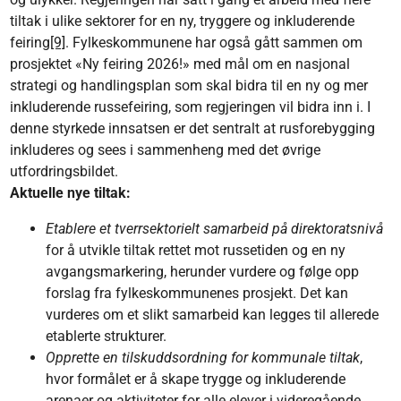
tiltak i ulike sektorer for en ny, tryggere og inkluderende
feiring
[9]
. Fylkeskommunene har også gått sammen om
prosjektet «Ny feiring 2026!» med mål om en nasjonal
strategi og handlingsplan som skal bidra til en ny og mer
inkluderende russefeiring, som regjeringen vil bidra inn i. I
denne styrkede innsatsen er det sentralt at rusforebygging
inkluderes og sees i sammenheng med det øvrige
utfordringsbildet.
Aktuelle nye tiltak:
Etablere et tverrsektorielt samarbeid på direktoratsnivå
for å utvikle tiltak rettet mot russetiden og en ny
avgangsmarkering, herunder vurdere og følge opp
forslag fra fylkeskommunenes prosjekt. Det kan
vurderes om et slikt samarbeid kan legges til allerede
etablerte strukturer.
Opprette en tilskuddsordning for kommunale tiltak
,
hvor formålet er å skape trygge og inkluderende
arenaer og aktiviteter for alle elever i videregående