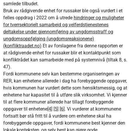
samlede tilbudet.
Bruk av rådgivende enhet for russaker ble også vurdert i et
felles oppdrag i 2022 om å utrede
hindringer og muligheter
for tverrsektorielt samarbeid og velferdstjenestenes
deltakelse under gjennomføring av ungdomsstraff og
ungdomsoppfølging (ungdomsreaksjonene)
(konfliktraadet.no)
Et av forslagene fra denne rapporten er
at rådgivende enhet for russaker blir et kontaktpunkt som
konfliktrådet kan samarbeide med på systemnivå (tiltak 8, s.
47).
Fordi kommunene selv kan bestemme organiseringen av
RER, kan enhetene allerede i dag ha forebyggende oppgaver,
hvis kommunen har vurdert dette som hensiktsmessig, og at
enhetene har kapasitet til å utføre slik virksomhet. Vi kjenner
til at flere kommuner allerede har tillagt forebyggende
oppgaver til enhetene
[4]
[5]
[6]
. Vi vurderer at kommunene
fortsatt bør stå fritt til å vurdere om enhetene skal ha
forebyggende oppgaver, fordi kommunene best kjenner den
lokale konteksten, og selv best kan gjøre gode