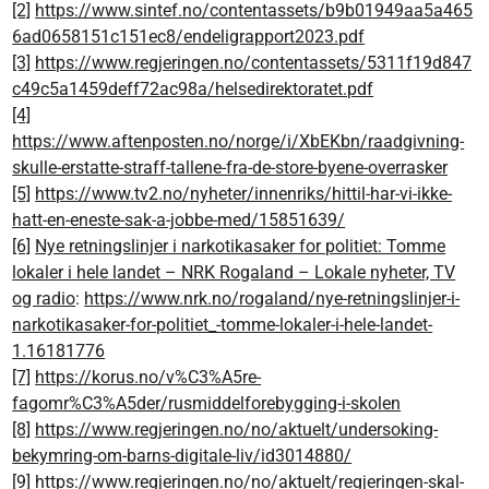
[2]
https://www.sintef.no/contentassets/b9b01949aa5a465
6ad0658151c151ec8/endeligrapport2023.pdf
[3]
https://www.regjeringen.no/contentassets/5311f19d847
c49c5a1459deff72ac98a/helsedirektoratet.pdf
[4]
https://www.aftenposten.no/norge/i/XbEKbn/raadgivning-
skulle-erstatte-straff-tallene-fra-de-store-byene-overrasker
[5]
https://www.tv2.no/nyheter/innenriks/hittil-har-vi-ikke-
hatt-en-eneste-sak-a-jobbe-med/15851639/
[6]
Nye retningslinjer i narkotikasaker for politiet: Tomme
lokaler i hele landet – NRK Rogaland – Lokale nyheter, TV
og radio
:
https://www.nrk.no/rogaland/nye-retningslinjer-i-
narkotikasaker-for-politiet_-tomme-lokaler-i-hele-landet-
1.16181776
[7]
https://korus.no/v%C3%A5re-
fagomr%C3%A5der/rusmiddelforebygging-i-skolen
[8]
https://www.regjeringen.no/no/aktuelt/undersoking-
bekymring-om-barns-digitale-liv/id3014880/
[9]
https://www.regjeringen.no/no/aktuelt/regjeringen-skal-