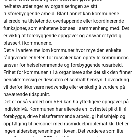
helhetsvurderinger av organiseringen av sitt
rusforebyggende arbeid. Blant annet kan kommunene
allerede ha tilstøtende, overlappende eller koordinerende
funksjoner, som enhetene bør ses i sammenheng med. Det
er viktig at forebyggende oppgaver og ansvar er tydelig
plassert i kommunene.
Det vil variere mellom kommuner hvor mye den enkelte
rådgivende enheten for russaker kan oppfylle kommunens
ansvar for helsefremmende og forebyggende rusarbeid.
Frihet for kommunen til å organisere arbeidet slik den finner
hensiktsmessig er dessuten et sentralt hensyn. Lovendring
vil derfor ikke være nødvendig eller ønskelig å vurdere på
nåværende tidspunkt.
Det er også vurdert om RER kan ha ytterligere oppgaver på
individnivå. Kommunen har allerede en lovfestet plikt til å
forebygge, drive helsefremmende arbeid, gi helsehjelp og
oppfølging til personer med rusmiddelproblematikk. Det er
ingen aldersbegrensninger i loven. Det vurderes som lite