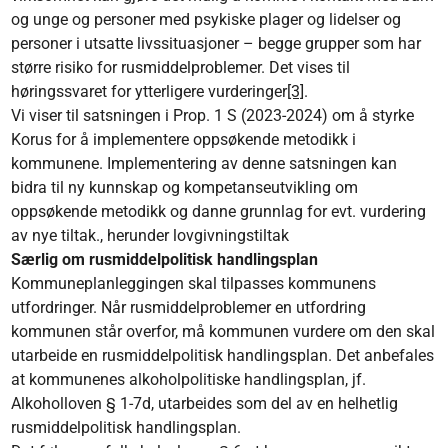
og unge og personer med psykiske plager og lidelser og
personer i utsatte livssituasjoner – begge grupper som har
større risiko for rusmiddelproblemer. Det vises til
høringssvaret for ytterligere vurderinger
[3]
.
Vi viser til satsningen i Prop. 1 S (2023-2024) om å styrke
Korus for å implementere oppsøkende metodikk i
kommunene. Implementering av denne satsningen kan
bidra til ny kunnskap og kompetanseutvikling om
oppsøkende metodikk og danne grunnlag for evt. vurdering
av nye tiltak., herunder lovgivningstiltak
Særlig om rusmiddelpolitisk handlingsplan
Kommuneplanleggingen skal tilpasses kommunens
utfordringer. Når rusmiddelproblemer en utfordring
kommunen står overfor, må kommunen vurdere om den skal
utarbeide en rusmiddelpolitisk handlingsplan. Det anbefales
at kommunenes alkoholpolitiske handlingsplan, jf.
Alkoholloven § 1-7d, utarbeides som del av en helhetlig
rusmiddelpolitisk handlingsplan.