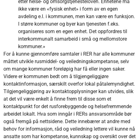
etter helse- og omsorgstjenesteloven. Enhetene må
ikke være en «fysisk enhet» i form av en egen
avdeling e.l. i kommunen, men kan være en funksjon.
I større kommuner og byer kan tjenesten f.eks.
organiseres som en egen enhet. Det oppfordres til
interkommunalt samarbeid i små og mellomstore
kommuner.»
For å kunne gjennomføre samtaler i RER har alle kommuner
måttet utvikle rusmiddel- og veiledningskompetanse, selv
om mange kommuner foreløpig har få eller ingen saker.
Videre er kommunen bedt om å tilgjengeliggjøre
kontaktinformasjon, særskilt overfor lokal påtalemyndighet.
Tilgjengeliggjøring av kontaktopplysninger kan utvides, slik
at det vil være enkelt å finne frem til disse som et
kontaktpunkt for det rusforebyggende og helsefremmende
arbeidet lokalt. Hva som inngår i RERs ansvarsområde bør
også fremgå på nettsidene. Dette innebærer at andre med
behov for informasjon, råd og veiledning lettere vil kunne nå
ansatte som har kompetanse, kunnskap og oversikt over det