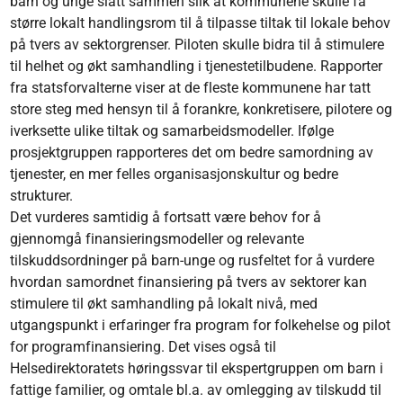
barn og unge slått sammen slik at kommunene skulle få
større lokalt handlingsrom til å tilpasse tiltak til lokale behov
på tvers av sektorgrenser. Piloten skulle bidra til å stimulere
til helhet og økt samhandling i tjenestetilbudene. Rapporter
fra statsforvalterne viser at de fleste kommunene har tatt
store steg med hensyn til å forankre, konkretisere, pilotere og
iverksette ulike tiltak og samarbeidsmodeller. Ifølge
prosjektgruppen rapporteres det om bedre samordning av
tjenester, en mer felles organisasjonskultur og bedre
strukturer.
Det vurderes samtidig å fortsatt være behov for å
gjennomgå finansieringsmodeller og relevante
tilskuddsordninger på barn-unge og rusfeltet for å vurdere
hvordan samordnet finansiering på tvers av sektorer kan
stimulere til økt samhandling på lokalt nivå, med
utgangspunkt i erfaringer fra program for folkehelse og pilot
for programfinansiering. Det vises også til
Helsedirektoratets høringssvar til ekspertgruppen om barn i
fattige familier, og omtale bl.a. av omlegging av tilskudd til