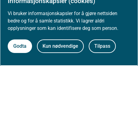
Informasjonskapsler (cookies)
Presse
Vi bruker informasjonskapsler for å gjøre nettsiden
bedre og for å samle statistikk. Vi lagrer aldri
opplysninger som kan identifisere deg som person.
Om nettstedet
Godta
Kun nødvendige
Tilpass
Personvernerklæring
Tilgjengelighetserklæring (uustatus.no)
Besøksstatistikk og informasjonskapsler
Nyhetsvarsel og abonnement
Åpne data (API)