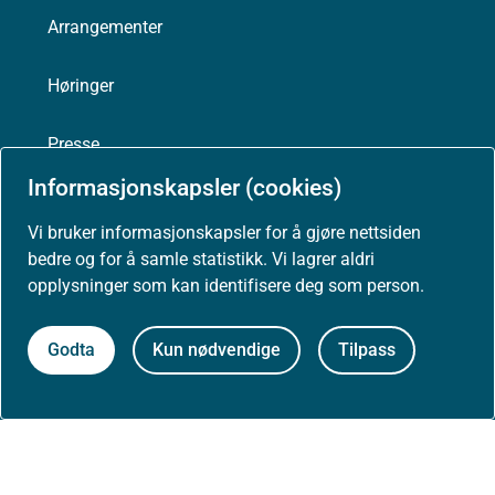
Arrangementer
Høringer
Presse
Informasjonskapsler (cookies)
Vi bruker informasjonskapsler for å gjøre nettsiden
bedre og for å samle statistikk. Vi lagrer aldri
Om nettstedet
opplysninger som kan identifisere deg som person.
Personvernerklæring
Godta
Kun nødvendige
Tilpass
Tilgjengelighetserklæring (uustatus.no)
Besøksstatistikk og informasjonskapsler
Nyhetsvarsel og abonnement