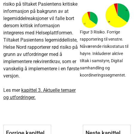
risiko på tiltaket Pasientens kritiske
informasjon på bakgrunn av at
legemiddelreaksjoner vil falle bort
dersom kritisk informasjon
Figur 3 Risiko. Forrige
integreres med Helseplattformen.
rapportering til venstre.
Tiltaket Pasientens legemiddelliste,
Nåværende risikostatus til
Helse Nord rapporterer rød risiko på
høyre. Inkluderer aktive
grunn av utfordringer med å
tiltak i samstyre, Digital
implementere rekvirentkrav, som er
samhandling og
vanskelig å implementere i en første
koordineringssegmentet.
versjon.
Les mer
kapittel 3. Aktuelle temaer
og utfordringer.
Forrige kapittel
Neste kapittel