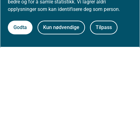
bedre og for å samle statistikk. Vi lagrer aldri
Presse
opplysninger som kan identifisere deg som person.
Godta
Kun nødvendige
Tilpass
Om nettstedet
Personvernerklæring
Tilgjengelighetserklæring (uustatus.no)
Besøksstatistikk og informasjonskapsler
Nyhetsvarsel og abonnement
Åpne data (API)