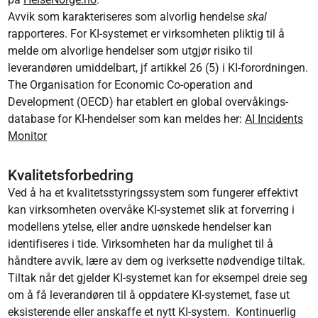
Avvik som karakteriseres som alvorlig hendelse
skal
rapporteres. For KI-systemet er virksomheten pliktig til å
melde om alvorlige hendelser som utgjør risiko til
leverandøren umiddelbart, jf artikkel 26 (5) i KI-forordningen.
The Organisation for Economic Co-operation and
Development (OECD) har etablert en global overvåkings-
database for KI-hendelser som kan meldes her:
AI Incidents
Monitor
Kvalitetsforbedring
Ved å ha et kvalitetsstyringssystem som fungerer effektivt
kan virksomheten overvåke KI-systemet slik at forverring i
modellens ytelse, eller andre uønskede hendelser kan
identifiseres i tide. Virksomheten har da mulighet til å
håndtere avvik, lære av dem og iverksette nødvendige tiltak.
Tiltak når det gjelder KI-systemet kan for eksempel dreie seg
om å få leverandøren til å oppdatere KI-systemet, fase ut
eksisterende eller anskaffe et nytt KI-system. Kontinuerlig