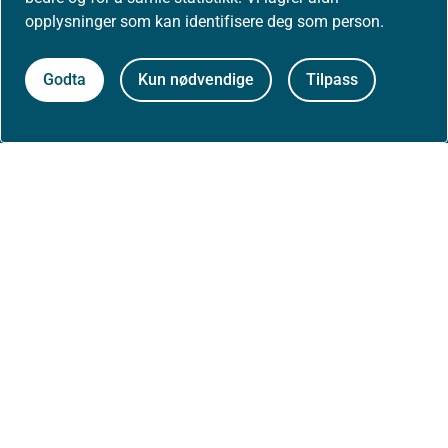
opplysninger som kan identifisere deg som person.
Arrangementer
Godta
Kun nødvendige
Tilpass
Høringer
Presse
Om nettstedet
Personvernerklæring
Tilgjengelighetserklæring (uustatus.no)