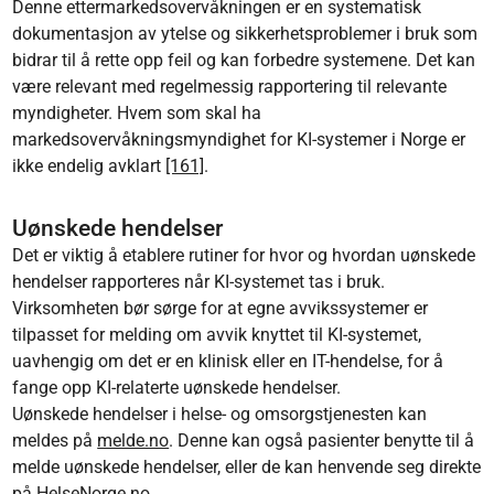
Denne ettermarkedsovervåkningen er en systematisk
dokumentasjon av ytelse og sikkerhetsproblemer i bruk som
bidrar til å rette opp feil og kan forbedre systemene. Det kan
være relevant med regelmessig rapportering til relevante
myndigheter. Hvem som skal ha
markedsovervåkningsmyndighet for KI-systemer i Norge er
ikke endelig avklart
[161]
.
Uønskede hendelser
Det er viktig å etablere rutiner for hvor og hvordan uønskede
hendelser rapporteres når KI-systemet tas i bruk.
Virksomheten bør sørge for at egne avvikssystemer er
tilpasset for melding om avvik knyttet til KI-systemet,
uavhengig om det er en klinisk eller en IT-hendelse, for å
fange opp KI-relaterte uønskede hendelser.
Uønskede hendelser i helse- og omsorgstjenesten kan
meldes på
melde.no
. Denne kan også pasienter benytte til å
melde uønskede hendelser, eller de kan henvende seg direkte
på
HelseNorge.no
.