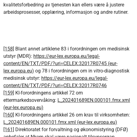
kvalitetsforbedring av tjenesten kan ellers være å justere
arbeidsprosesser, opplæring, informasjon og andre rutiner.
[158]
Blant annet artiklene 83 i forordningen om medisinsk
utstyr (MDR):
https://eur-lex.europa.eu/legal-
content/EN/TXT/PDF/?uri=CELEX:32017R0745 (eur-
lex.europa.eu)
og 78 i forordningen om in vitro-diagnostisk
medisinsk utstyr:
https://eur-lex.europa.eu/legal-
content/EN/TXT/PDF/?uri=CELEX:32017R0746
[159]
KI-forordningens artikkel 72 om
ettermarkedsovervåking:
L_202401689EN.000101.fmx.xml
(eur-lex.europa.eu)
[160]
KI-forordningens artikkel 26 om krav til virksomheten:
L_202401689EN.000101.fmx.xml (eur-lex.europa.eu)
[161]
Direktoratet for forvaltning og økonomistyring (DFØ)
anbefaler at Nkom skal være nasjonalt tilsynsorgan,