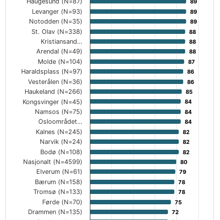
Haugesund (N=87)
89
89
Levanger (N=93)
89
89
Notodden (N=35)
89
89
St. Olav (N=338)
88
88
Kristiansand…
88
88
Arendal (N=49)
88
88
Molde (N=104)
87
87
Haraldsplass (N=97)
86
86
Vesterålen (N=36)
86
86
Haukeland (N=266)
85
85
Kongsvinger (N=45)
84
84
Namsos (N=75)
84
84
Osloområdet…
84
84
Kalnes (N=245)
82
82
Narvik (N=24)
82
82
Bodø (N=108)
82
82
Nasjonalt (N=4599)
80
80
Elverum (N=61)
79
79
Bærum (N=158)
78
78
Tromsø (N=133)
78
78
Førde (N=70)
75
75
Drammen (N=135)
72
72