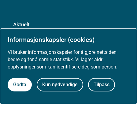
Aktuelt
Informasjonskapsler (cookies)
Nyheter
Vi bruker informasjonskapsler for å gjøre nettsiden
bedre og for å samle statistikk. Vi lagrer aldri
Arrangementer
opplysninger som kan identifisere deg som person.
Høringer
Godta
Kun nødvendige
Tilpass
Presse