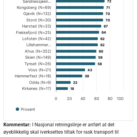
Sandnessjøen…
72
72
Kongsberg (N=69)
71
71
Gjøvik (N=132)
70
70
Stord (N=30)
70
70
Harstad (N=33)
67
67
Flekkefjord (N=25)
64
64
Lofoten (N=42)
62
62
Lillehammer…
62
62
Ahus (N=352)
60
60
Skien (N=149)
59
59
Tynset (N=26)
58
58
Voss (N=21)
43
43
Hammerfest (N=18)
39
39
Odda (N=9)
22
22
Kirkenes (N=17)
18
18
0
20
40
60
80
100
Prosent
End of interactive chart.
Kommentar:
I Nasjonal retningslinje er anført at det
øyeblikkelig skal iverksettes tiltak for rask transport til