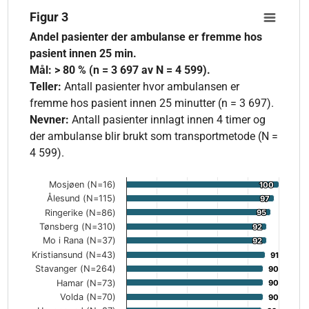
Figur 3
Figur 3
Bar chart with 46 bars.
Andel pasienter der ambulanse er fremme hos
Andel pasienter der ambulanse er fremme hos pasient innen 25 
pasient innen 25 min.
The chart has 1 X axis displaying categories.
Mål: > 80 % (n = 3 697 av N = 4 599).
The chart has 1 Y axis displaying values. Data ranges from 18
Teller:
Antall pasienter hvor ambulansen er
fremme hos pasient innen 25 minutter (n = 3 697).
Nevner:
Antall pasienter innlagt innen 4 timer og
der ambulanse blir brukt som transportmetode (N =
4 599).
Mosjøen (N=16)
100
100
Ålesund (N=115)
97
97
Ringerike (N=86)
95
95
Tønsberg (N=310)
92
92
Mo i Rana (N=37)
92
92
Kristiansund (N=43)
91
91
Stavanger (N=264)
90
90
Hamar (N=73)
90
90
Volda (N=70)
90
90