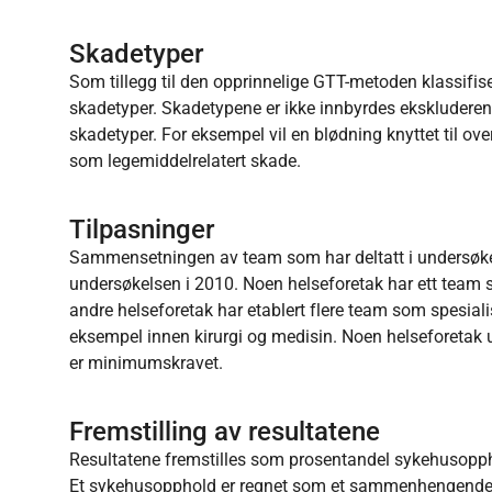
Skadetyper
Som tillegg til den opprinnelige GTT-metoden klassifise
skadetyper. Skadetypene er ikke innbyrdes ekskluderend
skadetyper. For eksempel vil en blødning knyttet til o
som legemiddelrelatert skade.
Tilpasninger
Sammensetningen av team som har deltatt i undersøkels
undersøkelsen i 2010. Noen helseforetak har ett team s
andre helseforetak har etablert flere team som spesiali
eksempel innen kirurgi og medisin. Noen helseforetak 
er minimumskravet.
Fremstilling av resultatene
Resultatene fremstilles som prosentandel sykehusoppho
Et sykehusopphold er regnet som et sammenhengende sy